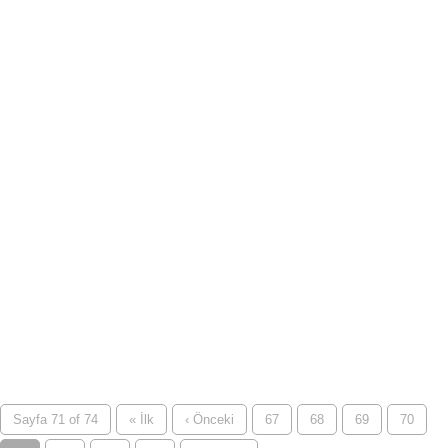
Sayfa 71 of 74
« İlk
‹ Önceki
67
68
69
70