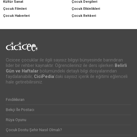
Kültür Sanat
Çocuk Dergileri
Çocuk Filmleri
Çocuk Etkinlikleri
Çocuk Haberleri
Çocuk Rehberi
Cicicee çocuklar ile ilgili sayısız bilgiyi bünyesinde barındıran
lider bir rehber kaynaktır. Öğrencileriniz ile ders işlerken
Belirli
Gün ve Haftalar
bölümündeki detaylı bilgi dosyalarından
faydalanabilir,
CiciPedia
’daki sayısız içerik ile eğitimi eğlenceli
hale getirebilirsiniz.
Fındıkkıran
Bekçi İle Postacı
Rüya Oyunu
Çocuk Dostu Şehir Nasıl Olmalı?