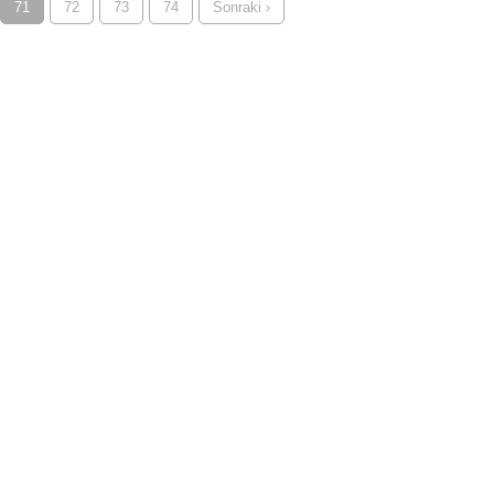
71
72
73
74
Sonraki ›