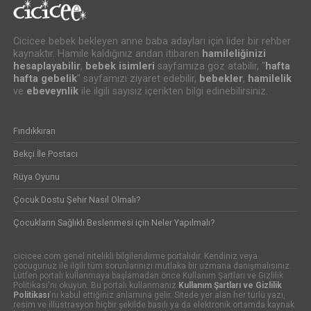
Cicicee bebek bekleyen anne baba adayları için lider bir rehber
kaynaktır. Hamile kaldığınız andan itibaren
hamileliğinizi
hesaplayabilir
,
bebek isimleri
sayfamıza göz atabilir, "
hafta
hafta gebelik
" sayfamızı ziyaret edebilir,
bebekler
,
hamilelik
ve
ebeveynlik
ile ilgili sayısız içerikten bilgi edinebilirsiniz.
Fındıkkıran
Bekçi İle Postacı
Rüya Oyunu
Çocuk Dostu Şehir Nasıl Olmalı?
Çocukların Sağlıklı Beslenmesi için Neler Yapılmalı?
cicicee.com genel nitelikli bilgilendirme portalıdır. Kendiniz veya
çocugunuz ile ilgili tüm sorunlarınızı mutlaka bir uzmana danışmalısınız.
Lütfen portalı kullanmaya başlamadan önce Kullanım Şartları ve Gizlilik
Politikası'nı okuyun. Bu portalı kullanmanız
Kullanım Şartları ve Gizlilik
Politikası
'nı kabul ettiğiniz anlamına gelir. Sitede yer alan her türlü yazı,
resim ve illüstrasyon hiçbir şekilde basılı ya da elektronik ortamda kaynak