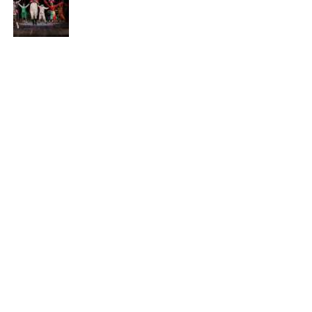
Çocuk Dostu Şehir Nasıl Olmalı?
Çocukların Sağlıklı Beslenmesi için Neler Yapılmalı?
Çocuk Haberleri
Bizim Çocuklar Tiyatro Ekibi’nin Seslendirdiği
Masallar 21 Ülkeye Ulaştı