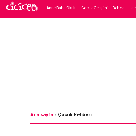
Anne Baba Okulu
Çocuk Gelişimi
Bebek
Hami
Ana sayfa
»
Çocuk Rehberi