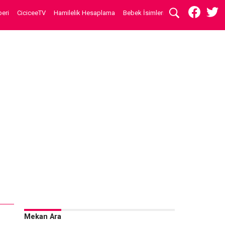
eri
CiciceeTV
Hamilelik Hesaplama
Bebek İsimleri
Mekan Ara