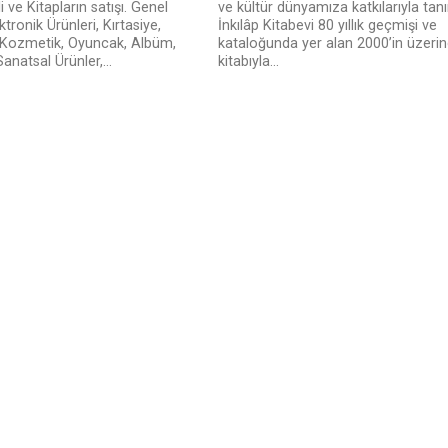
i ve Kitapların satışı. Genel
ve kültür dünyamıza katkılarıyla tan
ktronik Ürünleri, Kırtasiye,
İnkılâp Kitabevi 80 yıllık geçmişi ve
, Kozmetik, Oyuncak, Albüm,
kataloğunda yer alan 2000’in üzeri
anatsal Ürünler,...
kitabıyla...