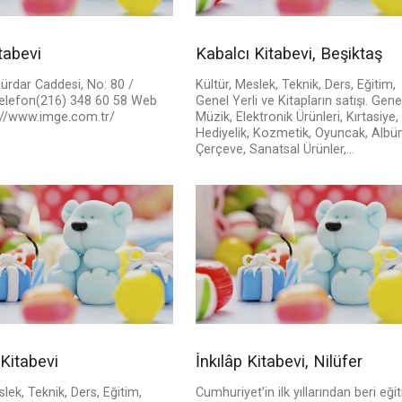
tabevi
Kabalcı Kitabevi, Beşiktaş
rdar Caddesi, No: 80 /
Kültür, Meslek, Teknik, Ders, Eğitim,
elefon(216) 348 60 58 Web
Genel Yerli ve Kitapların satışı. Gene
p://www.imge.com.tr/
Müzik, Elektronik Ürünleri, Kırtasiye,
Hediyelik, Kozmetik, Oyuncak, Albü
Çerçeve, Sanatsal Ürünler,...
Kitabevi
İnkılâp Kitabevi, Nilüfer
slek, Teknik, Ders, Eğitim,
Cumhuriyet’in ilk yıllarından beri eği