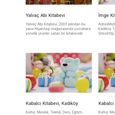
Yalvaç Abi Kitabevi
İmge Ki
Yalvaç Abi Kitabevi, 2003 yılından bu
AdresMühü
yana Nişantaşı mağazasında çocuklara
Kadıköy T
yönelik ürünler satan bir kitabevidir.
Sitesihtt
Kabalcı Kitabevi, Kadıköy
Kabalcı 
Kültür, Meslek, Teknik, Ders, Eğitim,
Kültür, Me