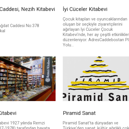
Caddesi, Nezih Kitabevi
İyi Cüceler Kitabevi
Çocuk kitapları ve oyuncaklarından
oluşan bir seçkiyle ziyaretçilerini
ğdat Caddesi No:378
ağırlayan İyi Cüceler Çocuk
kal
Kitabevi'nde, her ay çeşitli etkinlikle
düzenleniyor. AdresCaddebostan Pl
Yolu...
itabevi
Piramid Sanat
abevi 1927 yılında Remzi
Piramid Sanat'ta dünyadan ve
07-1978) tarafından hayata
Türkiye'den sanat, kültür ağırlıklı ço