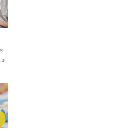
ne
 0-