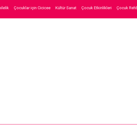
lelik
Çocuklar için Cicicee
Kültür Sanat
Çocuk Etkinlikleri
Çocuk Rehb