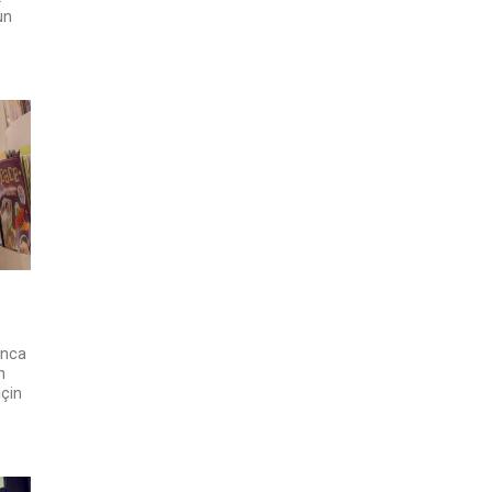
un
anca
n
için