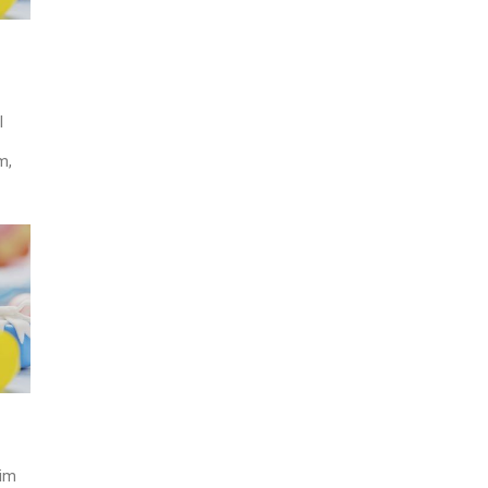
l
m,
tim