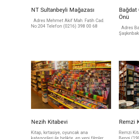
NT Sultanbeyli Mağazası
Bağdat 
Önü
Adres Mehmet Akif Mah. Fatih Cad.
No:204 Telefon (0216) 398 00 68
Adres Ba
Şaşkınbak
Nezih Kitabevi
Remzi K
Kitap, kırtasiye, oyuncak ana
Remzi Kit
kategorileri ile birlikte, en yeni filmler,
Bengi (19