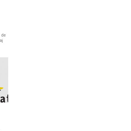
r de
aj
k