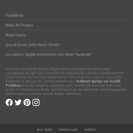
Fındıkkıran
Bekçi İle Postacı
Rüya Oyunu
Çocuk Dostu Şehir Nasıl Olmalı?
Çocukların Sağlıklı Beslenmesi için Neler Yapılmalı?
cicicee.com genel nitelikli bilgilendirme portalıdır. Kendiniz veya
çocugunuz ile ilgili tüm sorunlarınızı mutlaka bir uzmana danışmalısınız.
Lütfen portalı kullanmaya başlamadan önce Kullanım Şartları ve Gizlilik
Politikası'nı okuyun. Bu portalı kullanmanız
Kullanım Şartları ve Gizlilik
Politikası
'nı kabul ettiğiniz anlamına gelir. Sitede yer alan her türlü yazı,
resim ve illüstrasyon hiçbir şekilde basılı ya da elektronik ortamda kaynak
belirtmeden ve izinsiz olarak iktibas edilemez.
Ana Sayfa
Hakkımızda
İletişim