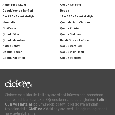
Anne Baba Okulu
Çocuk Gelişimi
Çocuk Yemek Tarifleri
Bebek
0 – 12 Ay Bebek Gelişimi
12 – 36 Ay Bebek Gelişimi
Hamilelik
Çocuklar için Cicicee
CiciPedia
Çocuk Kulübü
Çocuk Bilim
Çocuk Şarkıları
Çocuk Masalları
Belirli Gün ve Haftalar
Kültür Sanat
Çocuk Dergileri
Çocuk Filmleri
Çocuk Etkinlikleri
Çocuk Haberleri
Çocuk Rehberi
Cicicee çocuklar ile ilgili sayısız bilgiyi bünyesinde barındıran
lider bir rehber kaynaktır. Öğrencileriniz ile ders işlerken
Belirli
Gün ve Haftalar
bölümündeki detaylı bilgi dosyalarından
faydalanabilir,
CiciPedia
’daki sayısız içerik ile eğitimi eğlenceli
hale getirebilirsiniz.