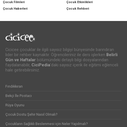
Çocuk Filmleri
Çocuk Etkinlikleri
Çocuk Haberleri
Çocuk Rehberi
Cicicee çocuklar ile ilgili sayısız bilgiyi bünyesinde barındıran
lider bir rehber kaynaktır. Öğrencileriniz ile ders işlerken
Belirli
Gün ve Haftalar
bölümündeki detaylı bilgi dosyalarından
faydalanabilir,
CiciPedia
’daki sayısız içerik ile eğitimi eğlenceli
hale getirebilirsiniz.
Fındıkkıran
Bekçi İle Postacı
Rüya Oyunu
Çocuk Dostu Şehir Nasıl Olmalı?
Çocukların Sağlıklı Beslenmesi için Neler Yapılmalı?