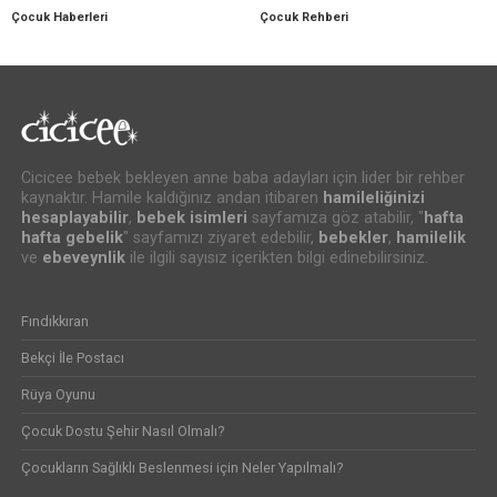
Çocuk Haberleri
Çocuk Rehberi
Cicicee bebek bekleyen anne baba adayları için lider bir rehber
kaynaktır. Hamile kaldığınız andan itibaren
hamileliğinizi
hesaplayabilir
,
bebek isimleri
sayfamıza göz atabilir, "
hafta
hafta gebelik
" sayfamızı ziyaret edebilir,
bebekler
,
hamilelik
ve
ebeveynlik
ile ilgili sayısız içerikten bilgi edinebilirsiniz.
Fındıkkıran
Bekçi İle Postacı
Rüya Oyunu
Çocuk Dostu Şehir Nasıl Olmalı?
Çocukların Sağlıklı Beslenmesi için Neler Yapılmalı?