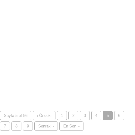
Sayfa 5 of 86
‹ Önceki
1
2
3
4
5
6
7
8
9
Sonraki ›
En Son »