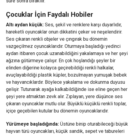
süre sonra bırakılır.
Çocuklar İçin Faydalı Hobiler
Altı aydan küçük:
Ses, şekil ve renklere karşı duyarlıdır,
hareketli oyuncaklar onun dikkatini çeker ve neşelendirir.
Ses çıkaran renkli objeler ve çıngırak bu dönemin
vazgeçilmez oyuncaklarıdır. Oturmaya başladığı yedinci
aydan itibaren çocuk uzanabildiğini yakalamaya ve her şeyi
ağzına götürmeye çalışır. En çok hoşlandığı şeyler bir
elinden diğerine kolayca geçirebildiği renkli halkalar,
avuçlayabildiği plastik küpler, bozulmayan yumuşak bebek
ve hayvancıklardır. Böylece yakalama ve dokunma duyusu
gelişir. Tutunarak ayağa kalkabildiğinde ise eline geçen her
şeyi yere atmaktan zevk alır. Zıplayan, yere düşünce ses
çıkaran oyuncaklar mutlu olur. Büyüklü küçüklü renkli toplar,
içiçe geçebilen kutular bu dönemin oyuncaklarıdır.
Yürümeye başladığında:
Üstüne binip oturabileceği büyük
hayvan türü oyuncakları, küçük sandık, sepet ve tabureleri