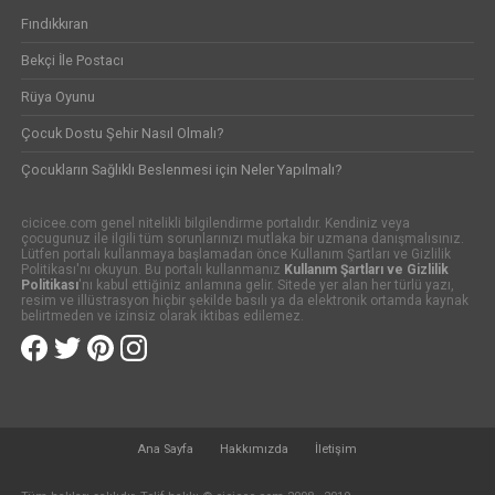
Fındıkkıran
Bekçi İle Postacı
Rüya Oyunu
Çocuk Dostu Şehir Nasıl Olmalı?
Çocukların Sağlıklı Beslenmesi için Neler Yapılmalı?
cicicee.com genel nitelikli bilgilendirme portalıdır. Kendiniz veya
çocugunuz ile ilgili tüm sorunlarınızı mutlaka bir uzmana danışmalısınız.
Lütfen portalı kullanmaya başlamadan önce Kullanım Şartları ve Gizlilik
Politikası'nı okuyun. Bu portalı kullanmanız
Kullanım Şartları ve Gizlilik
Politikası
'nı kabul ettiğiniz anlamına gelir. Sitede yer alan her türlü yazı,
resim ve illüstrasyon hiçbir şekilde basılı ya da elektronik ortamda kaynak
belirtmeden ve izinsiz olarak iktibas edilemez.
Ana Sayfa
Hakkımızda
İletişim