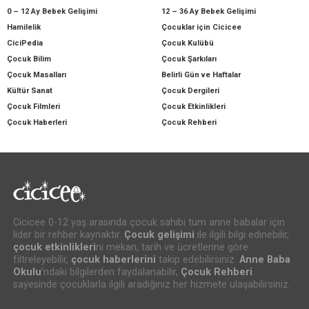
0 – 12 Ay Bebek Gelişimi
12 – 36 Ay Bebek Gelişimi
Hamilelik
Çocuklar için Cicicee
CiciPedia
Çocuk Kulübü
Çocuk Bilim
Çocuk Şarkıları
Çocuk Masalları
Belirli Gün ve Haftalar
Kültür Sanat
Çocuk Dergileri
Çocuk Filmleri
Çocuk Etkinlikleri
Çocuk Haberleri
Çocuk Rehberi
Cicicee 0-12 yaş arasında çocuk sahibi tüm anne babalar için
lider bir rehber kaynaktır.
Çocuk gelişimi
ile ilgili bilgi edinebilir,
çocuk etkinlikleri
ni mekan, tarih ve ücretlerine göre
filtreleyebilir,
çocuk haberlerini
takip edebilirsiniz.
Anne Baba
Okulu
’ndaki bilgilerden faydalanabilir,
Çocuk Rehberi
sayesinde çocuklarla ilgili aradığınız her hizmete ulaşabilirsiniz.