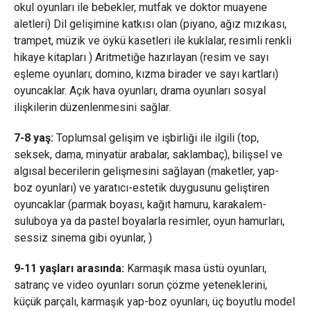
okul oyunları ile bebekler, mutfak ve doktor muayene
aletleri) Dil gelişimine katkısı olan (piyano, ağız mızıkası,
trampet, müzik ve öykü kasetleri ile kuklalar, resimli renkli
hikaye kitapları ) Aritmetiğe hazırlayan (resim ve sayı
eşleme oyunları; domino, kızma birader ve sayı kartları)
oyuncaklar. Açık hava oyunları, drama oyunları sosyal
ilişkilerin düzenlenmesini sağlar.
7-8 yaş:
Toplumsal gelişim ve işbirliği ile ilgili (top,
seksek, dama, minyatür arabalar, saklambaç), bilişsel ve
algısal becerilerin gelişmesini sağlayan (maketler, yap-
boz oyunları) ve yaratıcı-estetik duygusunu geliştiren
oyuncaklar (parmak boyası, kağıt hamuru, karakalem-
suluboya ya da pastel boyalarla resimler, oyun hamurları,
sessiz sinema gibi oyunlar, )
9-11 yaşları arasında:
Karmaşık masa üstü oyunları,
satranç ve video oyunları sorun çözme yeteneklerini,
küçük parçalı, karmaşık yap-boz oyunları, üç boyutlu model