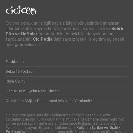
Cicicee çocuklar ile ilgili sayısız bilgiyi bünyesinde barındıran
lider bir rehber kaynaktır. Öğrencileriniz ile ders işlerken
Belirli
Gün ve Haftalar
bölümündeki detaylı bilgi dosyalarından
faydalanabilir,
CiciPedia
’daki sayısız içerik ile eğitimi eğlenceli
hale getirebilirsiniz.
Fındıkkıran
Bekçi İle Postacı
Rüya Oyunu
Çocuk Dostu Şehir Nasıl Olmalı?
Çocukların Sağlıklı Beslenmesi için Neler Yapılmalı?
cicicee.com genel nitelikli bilgilendirme portalıdır. Kendiniz veya
çocugunuz ile ilgili tüm sorunlarınızı mutlaka bir uzmana danışmalısınız.
Lütfen portalı kullanmaya başlamadan önce Kullanım Şartları ve Gizlilik
Politikası'nı okuyun. Bu portalı kullanmanız
Kullanım Şartları ve Gizlilik
Politikası
'nı kabul ettiğiniz anlamına gelir. Sitede yer alan her türlü yazı,