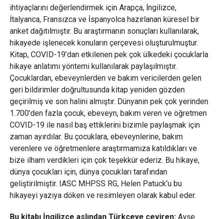
ihtiyaçlarını değerlendirmek için Arapça, İngilizce,
İtalyanca, Fransızca ve İspanyolca hazırlanan küresel bir
anket dağıtılmıştır. Bu araştırmanın sonuçları kullanılarak,
hikayede işlenecek konuların çerçevesi oluşturulmuştur.
Kitap, COVID-19’dan etkilenen pek çok ülkedeki çocuklarla
hikaye anlatımı yöntemi kullanılarak paylaşılmıştır.
Çocuklardan, ebeveynlerden ve bakım vericilerden gelen
geri bildirimler doğrultusunda kitap yeniden gözden
geçirilmiş ve son halini almıştır. Dünyanın pek çok yerinden
1.700’den fazla çocuk, ebeveyn, bakım veren ve öğretmen
COVID-19 ile nasıl baş ettiklerini bizimle paylaşmak için
zaman ayırdılar. Bu çocuklara, ebeveynlerine, bakım
verenlere ve öğretmenlere araştırmamıza katıldıkları ve
bize ilham verdikleri için çok teşekkür ederiz. Bu hikaye,
dünya çocukları için, dünya çocukları tarafından
geliştirilmiştir. IASC MHPSS RG, Helen Patuck’u bu
hikayeyi yazıya döken ve resimleyen olarak kabul eder.
Bu kitabı İngilizce aslından Türkçeye çeviren:
Ayşe