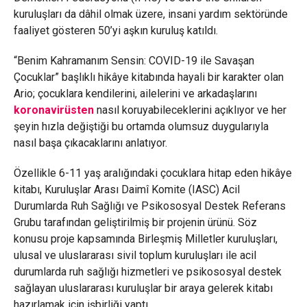
kuruluşları da dâhil olmak üzere, insani yardım sektöründe
faaliyet gösteren 50’yi aşkın kuruluş katıldı.
“Benim Kahramanım Sensin: COVID-19 ile Savaşan
Çocuklar” başlıklı hikâye kitabında hayali bir karakter olan
Ario; çocuklara kendilerini, ailelerini ve arkadaşlarını
koronavirüsten
nasıl koruyabileceklerini açıklıyor ve her
şeyin hızla değiştiği bu ortamda olumsuz duygularıyla
nasıl başa çıkacaklarını anlatıyor.
Özellikle 6-11 yaş aralığındaki çocuklara hitap eden hikâye
kitabı, Kuruluşlar Arası Daimî Komite (IASC) Acil
Durumlarda Ruh Sağlığı ve Psikososyal Destek Referans
Grubu tarafından geliştirilmiş bir projenin ürünü. Söz
konusu proje kapsamında Birleşmiş Milletler kuruluşları,
ulusal ve uluslararası sivil toplum kuruluşları ile acil
durumlarda ruh sağlığı hizmetleri ve psikososyal destek
sağlayan uluslararası kuruluşlar bir araya gelerek kitabı
hazırlamak için işbirliği yaptı.