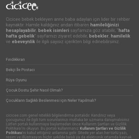
Cicicee bebek bekleyen anne baba adayları için lider bir rehber
kaynaktır. Hamile kaldığınız andan itibaren
hamileliğinizi
hesaplayabilir
,
bebek isimleri
sayfamıza göz atabilir, "
hafta
hafta gebelik
" sayfamızı ziyaret edebilir,
bebekler
,
hamilelik
ve
ebeveynlik
ile ilgili sayısız içerikten bilgi edinebilirsiniz.
Fındıkkıran
Bekçi İle Postacı
Rüya Oyunu
Çocuk Dostu Şehir Nasıl Olmalı?
Çocukların Sağlıklı Beslenmesi için Neler Yapılmalı?
cicicee.com genel nitelikli bilgilendirme portalıdır. Kendiniz veya
çocugunuz ile ilgili tüm sorunlarınızı mutlaka bir uzmana danışmalısınız.
Lütfen portalı kullanmaya başlamadan önce Kullanım Şartları ve Gizlilik
Politikası'nı okuyun. Bu portalı kullanmanız
Kullanım Şartları ve Gizlilik
Politikası
'nı kabul ettiğiniz anlamına gelir. Sitede yer alan her türlü yazı,
resim ve illüstrasyon hiçbir şekilde basılı ya da elektronik ortamda kaynak