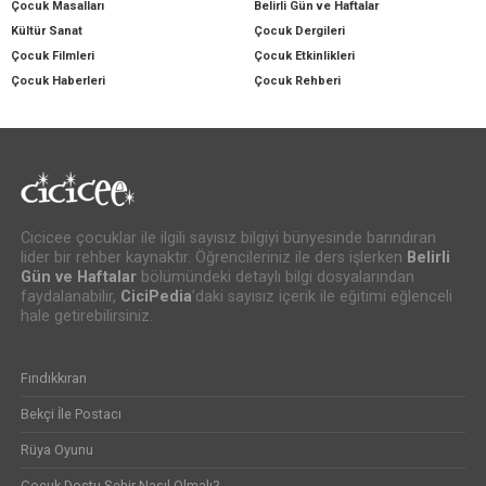
Çocuk Masalları
Belirli Gün ve Haftalar
Kültür Sanat
Çocuk Dergileri
Çocuk Filmleri
Çocuk Etkinlikleri
Çocuk Haberleri
Çocuk Rehberi
Cicicee çocuklar ile ilgili sayısız bilgiyi bünyesinde barındıran
lider bir rehber kaynaktır. Öğrencileriniz ile ders işlerken
Belirli
Gün ve Haftalar
bölümündeki detaylı bilgi dosyalarından
faydalanabilir,
CiciPedia
’daki sayısız içerik ile eğitimi eğlenceli
hale getirebilirsiniz.
Fındıkkıran
Bekçi İle Postacı
Rüya Oyunu
Çocuk Dostu Şehir Nasıl Olmalı?