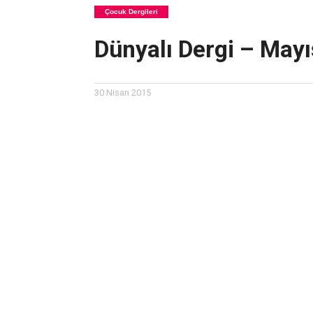
Çocuk Dergileri
Dünyalı Dergi – May
30 Nisan 2015