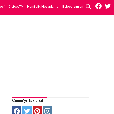
eri
CiciceeTV
Hamilelik Hesaplama
Bebek İsimleri
Cicice’yi Takip Edin