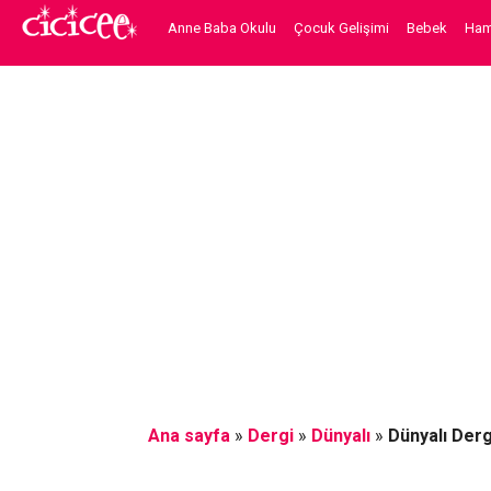
Anne Baba Okulu
Çocuk Gelişimi
Bebek
Hami
Ana sayfa
»
Dergi
»
Dünyalı
»
Dünyalı Derg