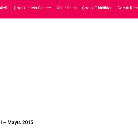
lelik
Çocuklar için Cicicee
Kültür Sanat
Çocuk Etkinlikleri
Çocuk Rehb
i – Mayıs 2015