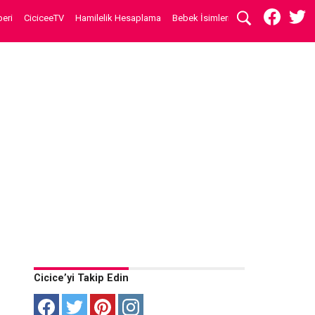
eri
CiciceeTV
Hamilelik Hesaplama
Bebek İsimleri
Cicice’yi Takip Edin