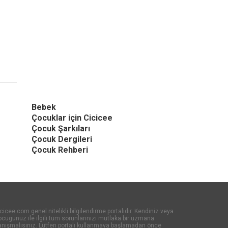
Bebek
Çocuklar için Cicicee
Çocuk Şarkıları
Çocuk Dergileri
Çocuk Rehberi
cicee.com genel nitelikli bilgilendirme portalıdır. Kendiniz veya
cugunuz ile ilgili tüm sorunlarınızı mutlaka bir uzmana
anışmalısınız. Lütfen portalı kullanmaya başlamadan önce