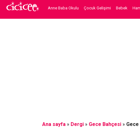
Anne Baba Okulu
Çocuk Gelişimi
Bebek
Hami
Ana sayfa
»
Dergi
»
Gece Bahçesi
»
Gece 