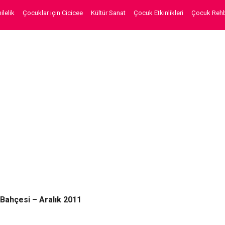
lelik
Çocuklar için Cicicee
Kültür Sanat
Çocuk Etkinlikleri
Çocuk Rehb
Bahçesi – Aralık 2011