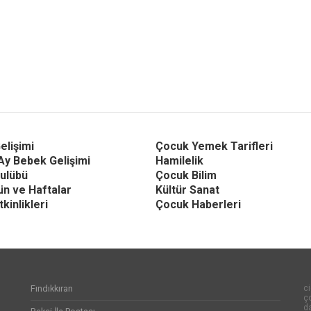
elişimi
Çocuk Yemek Tarifleri
Ay Bebek Gelişimi
Hamilelik
ulübü
Çocuk Bilim
Gün ve Haftalar
Kültür Sanat
kinlikleri
Çocuk Haberleri
Fındıkkıran
ci
ço
d