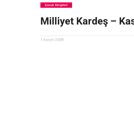
Çocuk Dergileri
Milliyet Kardeş – K
1 Kasım 2008