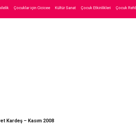
lelik
Çocuklar için Cicicee
Kültür Sanat
Çocuk Etkinlikleri
Çocuk Rehb
iyet Kardeş – Kasım 2008