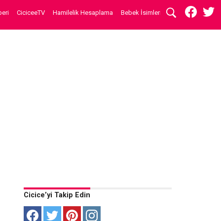
eri
CiciceeTV
Hamilelik Hesaplama
Bebek İsimleri
Cicice’yi Takip Edin