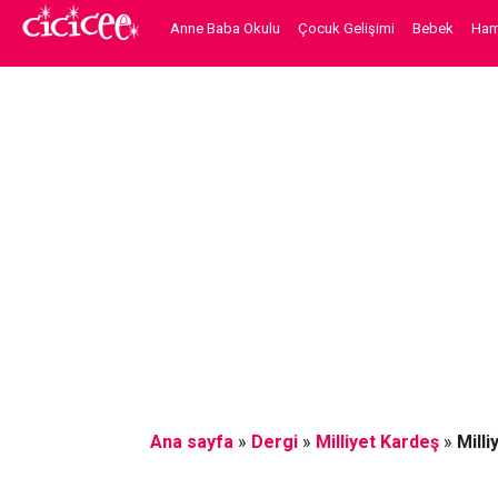
Anne Baba Okulu
Çocuk Gelişimi
Bebek
Hami
Ana sayfa
»
Dergi
»
Milliyet Kardeş
»
Mill