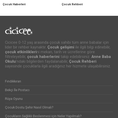
Çocuk Haberleri
Çocuk Rehberi
Cicicee 0-12 yaş arasında çocuk sahibi tüm anne babalar için
lider bir rehber kaynaktır.
Çocuk gelişimi
ile ilgili bilgi edinebilir,
çocuk etkinlikleri
ni mekan, tarih ve ücretlerine göre
filtreleyebilir,
çocuk haberlerini
takip edebilirsiniz.
Anne Baba
Okulu
’ndaki bilgilerden faydalanabilir,
Çocuk Rehberi
sayesinde çocuklarla ilgili aradığınız her hizmete ulaşabilirsiniz.
Fındıkkıran
Bekçi İle Postacı
Rüya Oyunu
Çocuk Dostu Şehir Nasıl Olmalı?
Çocukların Sağlıklı Beslenmesi için Neler Yapılmalı?