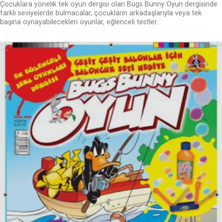
Çocuklara yönelik tek oyun dergisi olan Bugs Bunny Oyun dergisinde
farklı seviyelerde bulmacalar, çocukların arkadaşlarıyla veya tek
başına oynayabilecekleri oyunlar, eğlenceli testler...