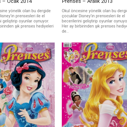
 – Ocak 2014
Prenses – Aralık 2013
sine yönelik olan bu dergide
Okul öncesine yönelik olan bu derg
isney'in prensesleri ile el
çocuklar Disney'in prensesleri ile el
ni geliştirip oyunlar oynuyor.
becerilerini geliştirip oyunlar oynuyo
birinden şık prenses hediyeleri
Her ay birbirinden şık prenses hediye
de...