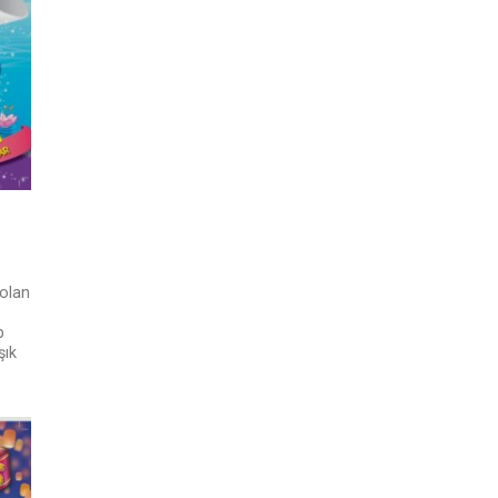
 olan
p
şık