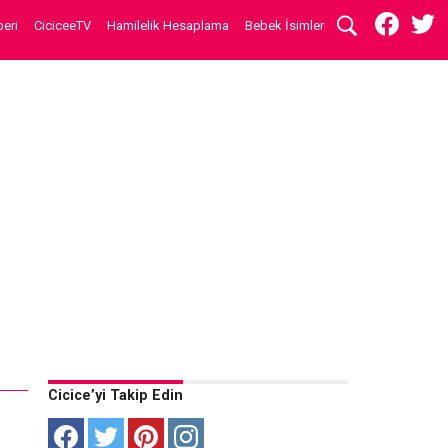
eri
CiciceeTV
Hamilelik Hesaplama
Bebek İsimleri
Cicice’yi Takip Edin