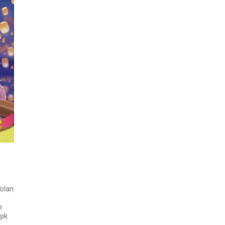
 olan
p
şık