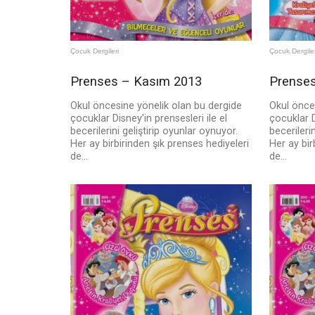
Çocuk Dergileri
Çocuk Dergiler
Prenses – Kasım 2013
Prenses
Okul öncesine yönelik olan bu dergide
Okul önce
çocuklar Disney'in prensesleri ile el
çocuklar D
becerilerini geliştirip oyunlar oynuyor.
becerileri
Her ay birbirinden şık prenses hediyeleri
Her ay bir
de...
de...