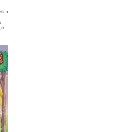
 olan
p
şık