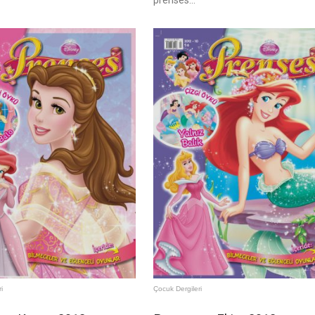
prenses...
i
Çocuk Dergileri