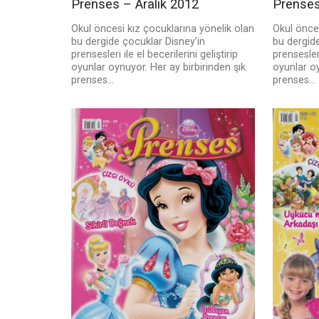
Prenses – Aralık 2012
Prense
Okul öncesi kız çocuklarına yönelik olan
Okul önces
bu dergide çocuklar Disney’in
bu dergide
prensesleri ile el becerilerini geliştirip
prensesleri
oyunlar oynuyor. Her ay birbirinden şık
oyunlar oy
prenses...
prenses...