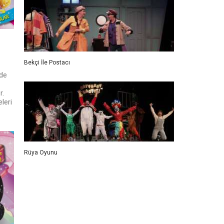
Bekçi İle Postacı
ide
r.
leri
Rüya Oyunu