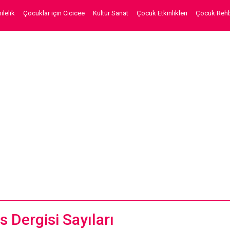
lelik
Çocuklar için Cicicee
Kültür Sanat
Çocuk Etkinlikleri
Çocuk Rehb
 Dergisi Sayıları