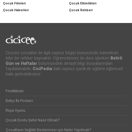
Çocuk Filmleri
Çocuk Etkinlikleri
Çocuk Haberleri
Çocuk Rehberi
Cicicee çocuklar ile ilgili sayısız bilgiyi bünyesinde barındıran
lider bir rehber kaynaktır. Öğrencileriniz ile ders işlerken
Belirli
Gün ve Haftalar
bölümündeki detaylı bilgi dosyalarından
faydalanabilir,
CiciPedia
’daki sayısız içerik ile eğitimi eğlenceli
hale getirebilirsiniz.
Fındıkkıran
Bekçi İle Postacı
Rüya Oyunu
Çocuk Dostu Şehir Nasıl Olmalı?
Çocukların Sağlıklı Beslenmesi için Neler Yapılmalı?