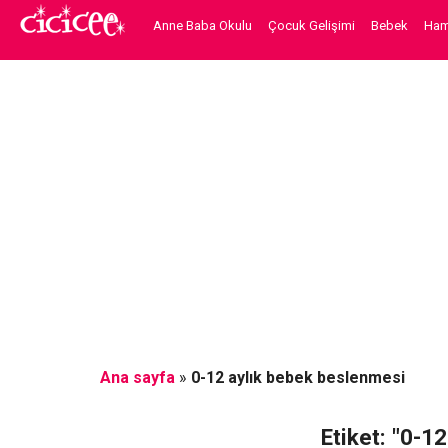
Anne Baba Okulu
Çocuk Gelişimi
Bebek
Hami
Ana sayfa
»
0-12 aylık bebek beslenmesi
Etiket: "0-1