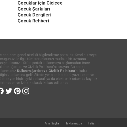
Çocuklar için Cicicee
Çocuk Şarkıları
Çocuk Dergileri
Çocuk Rehberi
cicee.com genel nitelikli bilgilendirme portalıdır. Kendiniz veya
cugunuz ile ilgili tüm sorunlarınızı mutlaka bir uzmana
anışmalısınız. Lütfen portalı kullanmaya başlamadan önce
llanım Şartları ve Gizlilik Politikası'nı okuyun. Bu portalı
ullanmanız
Kullanım Şartları ve Gizlilik Politikası
'nı kabul
tiğiniz anlamına gelir. Sitede yer alan her türlü yazı, resim ve
lüstrasyon hiçbir şekilde basılı ya da elektronik ortamda kaynak
lirtmeden ve izinsiz olarak iktibas edilemez.
Ana Sayfa
Hakkımızda
İletişim