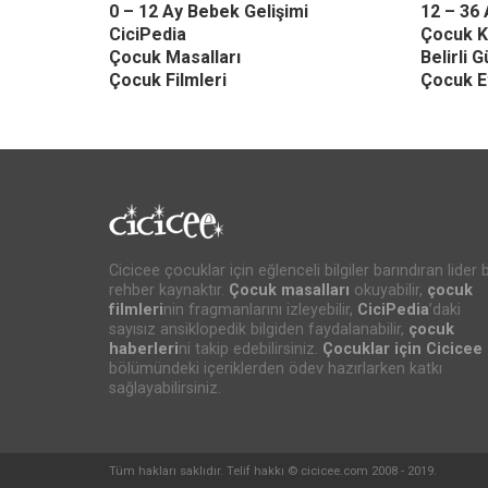
0 – 12 Ay Bebek Gelişimi
12 – 36 
CiciPedia
Çocuk K
Çocuk Masalları
Belirli 
Çocuk Filmleri
Çocuk Et
Cicicee çocuklar için eğlenceli bilgiler barındıran lider b
rehber kaynaktır.
Çocuk masalları
okuyabilir,
çocuk
filmleri
nin fragmanlarını izleyebilir,
CiciPedia
’daki
sayısız ansiklopedik bilgiden faydalanabilir,
çocuk
haberleri
ni takip edebilirsiniz.
Çocuklar için Cicicee
bölümündeki içeriklerden ödev hazırlarken katkı
sağlayabilirsiniz.
Tüm hakları saklıdır. Telif hakkı © cicicee.com 2008 - 2019.