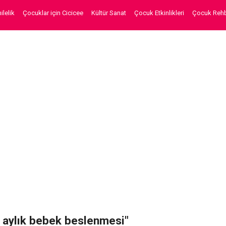
lelik
Çocuklar için Cicicee
Kültür Sanat
Çocuk Etkinlikleri
Çocuk Rehb
2 aylık bebek beslenmesi"