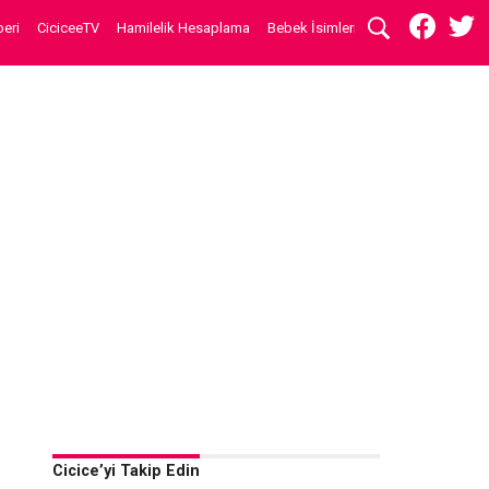
eri
CiciceeTV
Hamilelik Hesaplama
Bebek İsimleri
Cicice’yi Takip Edin