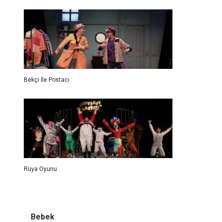
Bekçi İle Postacı
Rüya Oyunu
Bebek