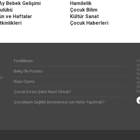
Ay Bebek Gelişimi
Hamilelik
ulübü
Çocuk Bilim
Gün ve Haftalar
Kültür Sanat
kinlikleri
Çocuk Haberleri
Fındıkkıran
ci
ço
d
Bekçi İle Postacı
Ku
ir
k
Rüya Oyunu
et
il
be
Çocuk Dostu Şehir Nasıl Olmalı?
Çocukların Sağlıklı Beslenmesi için Neler Yapılmalı?