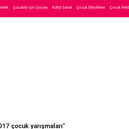
lelik
Çocuklar için Cicicee
Kültür Sanat
Çocuk Etkinlikleri
Çocuk Rehb
2017 çocuk yarışmaları"