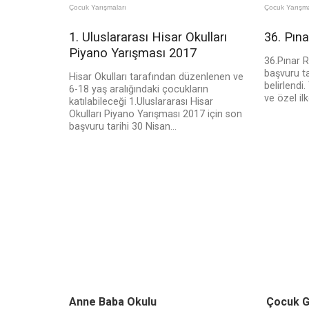
Çocuk Yarışmaları
Çocuk Yarışma
1. Uluslararası Hisar Okulları
36. Pın
Piyano Yarışması 2017
36.Pınar 
başvuru ta
Hisar Okulları tarafından düzenlenen ve
belirlendi
6-18 yaş aralığındaki çocukların
ve özel ilk
katılabileceği 1.Uluslararası Hisar
Okulları Piyano Yarışması 2017 için son
başvuru tarihi 30 Nisan...
Anne Baba Okulu
Çocuk G