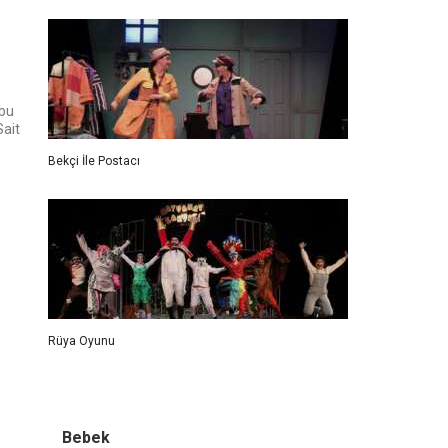
 bu
Sait
Bekçi İle Postacı
Rüya Oyunu
Bebek