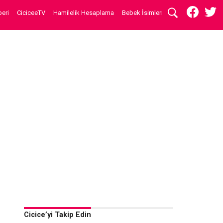
eri
CiciceeTV
Hamilelik Hesaplama
Bebek İsimleri
Cicice’yi Takip Edin