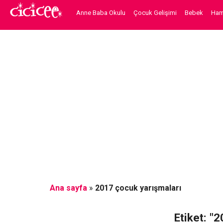
Anne Baba Okulu
Çocuk Gelişimi
Bebek
Hami
Ana sayfa
»
2017 çocuk yarışmaları
Etiket: "