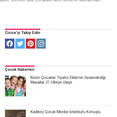
alıyor. Sömestr tatili, çocukların ikinci döneme hazırlanması...
Cicice’yi Takip Edin
Çocuk Haberleri
Bizim Çocuklar Tiyatro Ekibi’nin Seslendirdiği
Masallar 21 Ülkeye Ulaştı
Kadıköy Çocuk Meclisi İstanbul’u Konuştu