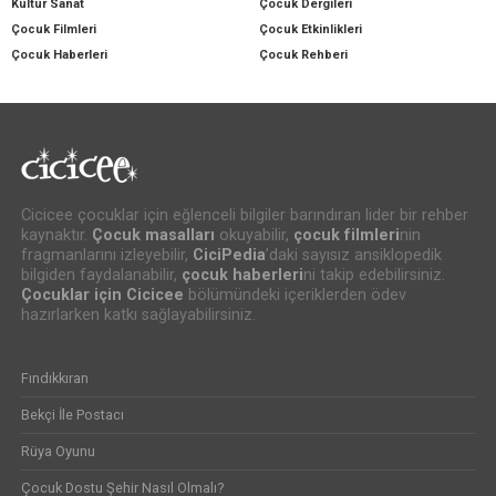
Kültür Sanat
Çocuk Dergileri
Çocuk Filmleri
Çocuk Etkinlikleri
Çocuk Haberleri
Çocuk Rehberi
Cicicee çocuklar için eğlenceli bilgiler barındıran lider bir rehber
kaynaktır.
Çocuk masalları
okuyabilir,
çocuk filmleri
nin
fragmanlarını izleyebilir,
CiciPedia
’daki sayısız ansiklopedik
bilgiden faydalanabilir,
çocuk haberleri
ni takip edebilirsiniz.
Çocuklar için Cicicee
bölümündeki içeriklerden ödev
hazırlarken katkı sağlayabilirsiniz.
Fındıkkıran
Bekçi İle Postacı
Rüya Oyunu
Çocuk Dostu Şehir Nasıl Olmalı?