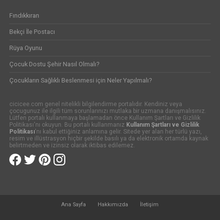
Fındıkkıran
Bekçi İle Postacı
Rüya Oyunu
Çocuk Dostu Şehir Nasıl Olmalı?
Çocukların Sağlıklı Beslenmesi için Neler Yapılmalı?
cicicee.com genel nitelikli bilgilendirme portalıdır. Kendiniz veya
çocugunuz ile ilgili tüm sorunlarınızı mutlaka bir uzmana danışmalısınız.
Lütfen portalı kullanmaya başlamadan önce Kullanım Şartları ve Gizlilik
Politikası'nı okuyun. Bu portalı kullanmanız
Kullanım Şartları ve Gizlilik
Politikası
'nı kabul ettiğiniz anlamına gelir. Sitede yer alan her türlü yazı,
resim ve illüstrasyon hiçbir şekilde basılı ya da elektronik ortamda kaynak
belirtmeden ve izinsiz olarak iktibas edilemez.
Ana Sayfa
Hakkımızda
İletişim