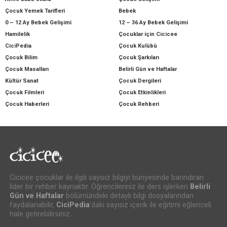
Çocuk Yemek Tarifleri
Bebek
0 – 12 Ay Bebek Gelişimi
12 – 36 Ay Bebek Gelişimi
Hamilelik
Çocuklar için Cicicee
CiciPedia
Çocuk Kulübü
Çocuk Bilim
Çocuk Şarkıları
Çocuk Masalları
Belirli Gün ve Haftalar
Kültür Sanat
Çocuk Dergileri
Çocuk Filmleri
Çocuk Etkinlikleri
Çocuk Haberleri
Çocuk Rehberi
Cicicee çocuklar ile ilgili sayısız bilgiyi bünyesinde barındıran
lider bir rehber kaynaktır. Öğrencileriniz ile ders işlerken
Belirli
Gün ve Haftalar
bölümündeki detaylı bilgi dosyalarından
faydalanabilir,
CiciPedia
’daki sayısız içerik ile eğitimi eğlenceli
hale getirebilirsiniz.