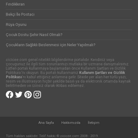
Fındıkkıran
Bekçi İle Postacı
Rüya Oyunu
Çocuk Dostu Şehir Nasıl Olmalı?
Çocukların Sağlıklı Beslenmesi için Neler Yapılmalı?
cicicee.com genel nitelikli bilgilendirme portalıdır. Kendiniz veya
çocugunuz ile ilgili tüm sorunlarınızı mutlaka bir uzmana danışmalısınız.
Lütfen portalı kullanmaya başlamadan önce Kullanım Şartları ve Gizlilik
Politikası'nı okuyun. Bu portalı kullanmanız
Kullanım Şartları ve Gizlilik
Politikası
'nı kabul ettiğiniz anlamına gelir. Sitede yer alan her türlü yazı,
resim ve illüstrasyon hiçbir şekilde basılı ya da elektronik ortamda kaynak
belirtmeden ve izinsiz olarak iktibas edilemez.
Ana Sayfa
Hakkımızda
İletişim
Tüm hakları saklıdır. Telif hakkı © cicicee.com 2008 - 2019.