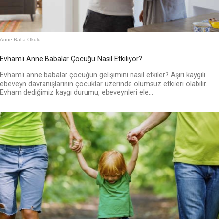
Anne Baba Okulu
Evhamlı Anne Babalar Çocuğu Nasıl Etkiliyor?
Evhamlı anne babalar çocuğun gelişimini nasıl etkiler? Aşırı kaygılı
ebeveyn davranışlarının çocuklar üzerinde olumsuz etkileri olabilir.
Evham dediğimiz kaygı durumu, ebeveynleri ele...