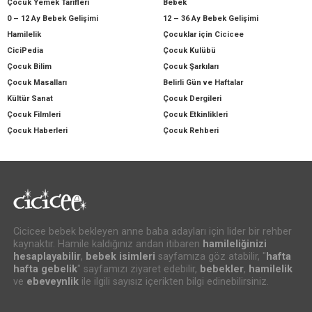
Çocuk Yemek Tarifleri
Bebek
0 – 12 Ay Bebek Gelişimi
12 – 36 Ay Bebek Gelişimi
Hamilelik
Çocuklar için Cicicee
CiciPedia
Çocuk Kulübü
Çocuk Bilim
Çocuk Şarkıları
Çocuk Masalları
Belirli Gün ve Haftalar
Kültür Sanat
Çocuk Dergileri
Çocuk Filmleri
Çocuk Etkinlikleri
Çocuk Haberleri
Çocuk Rehberi
Cicicee bebek bekleyen anne baba adayları için lider bir rehber
kaynaktır. Hamile kaldığınız andan itibaren
hamileliğinizi
hesaplayabilir
,
bebek isimleri
sayfamıza göz atabilir, "
hafta
hafta gebelik
" sayfamızı ziyaret edebilir,
bebekler
,
hamilelik
ve
ebeveynlik
ile ilgili sayısız içerikten bilgi edinebilirsiniz.