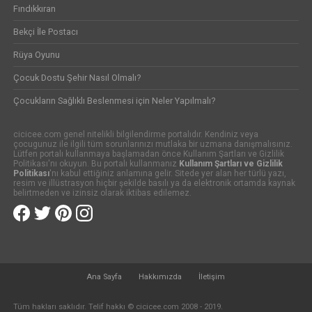
Fındıkkıran
Bekçi İle Postacı
Rüya Oyunu
Çocuk Dostu Şehir Nasıl Olmalı?
Çocukların Sağlıklı Beslenmesi için Neler Yapılmalı?
cicicee.com genel nitelikli bilgilendirme portalıdır. Kendiniz veya
çocugunuz ile ilgili tüm sorunlarınızı mutlaka bir uzmana danışmalısınız.
Lütfen portalı kullanmaya başlamadan önce Kullanım Şartları ve Gizlilik
Politikası'nı okuyun. Bu portalı kullanmanız
Kullanım Şartları ve Gizlilik
Politikası
'nı kabul ettiğiniz anlamına gelir. Sitede yer alan her türlü yazı,
resim ve illüstrasyon hiçbir şekilde basılı ya da elektronik ortamda kaynak
belirtmeden ve izinsiz olarak iktibas edilemez.
Ana Sayfa
Hakkımızda
İletişim
Tüm hakları saklıdır. Telif hakkı © cicicee.com 2008 - 2019.