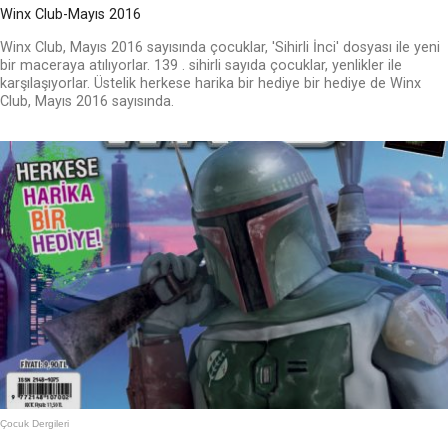
Winx Club-Mayıs 2016
Winx Club, Mayıs 2016 sayısında çocuklar, 'Sihirli İnci' dosyası ile yeni
bir maceraya atılıyorlar. 139 . sihirli sayıda çocuklar, yenlikler ile
karşılaşıyorlar. Üstelik herkese harika bir hediye bir hediye de Winx
Club, Mayıs 2016 sayısında.
Çocuk Dergileri