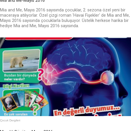
Mia and Me-Mayıs 2016
Mia and Me, Mayıs 2016 sayısında çocuklar, 2. sezona özel yeni bir
maceraya atılıyorlar. Özel çizgi roman 'Havai Fişekler' de Mia and Me,
Mayıs 2016 sayısında çocuklarla buluşuyor. Üstelik herkese harika bir
hediye Mia and Mie, Mayıs 2016 sayısında.
Çocuk Dergileri