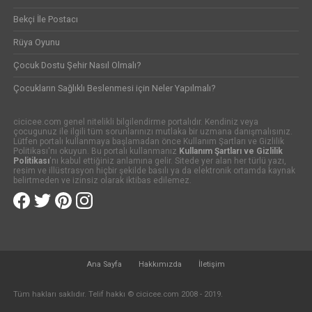
Bekçi İle Postacı
Rüya Oyunu
Çocuk Dostu Şehir Nasıl Olmalı?
Çocukların Sağlıklı Beslenmesi için Neler Yapılmalı?
cicicee.com genel nitelikli bilgilendirme portalıdır. Kendiniz veya
çocugunuz ile ilgili tüm sorunlarınızı mutlaka bir uzmana danışmalısınız.
Lütfen portalı kullanmaya başlamadan önce Kullanım Şartları ve Gizlilik
Politikası'nı okuyun. Bu portalı kullanmanız
Kullanım Şartları ve Gizlilik
Politikası
'nı kabul ettiğiniz anlamına gelir. Sitede yer alan her türlü yazı,
resim ve illüstrasyon hiçbir şekilde basılı ya da elektronik ortamda kaynak
belirtmeden ve izinsiz olarak iktibas edilemez.
Ana Sayfa
Hakkımızda
İletişim
Tüm hakları saklıdır. Telif hakkı © cicicee.com 2008 - 2019.