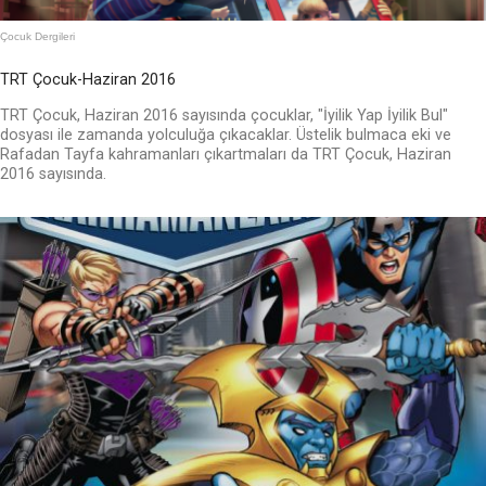
Çocuk Dergileri
TRT Çocuk-Haziran 2016
TRT Çocuk, Haziran 2016 sayısında çocuklar, "İyilik Yap İyilik Bul"
dosyası ile zamanda yolculuğa çıkacaklar. Üstelik bulmaca eki ve
Rafadan Tayfa kahramanları çıkartmaları da TRT Çocuk, Haziran
2016 sayısında.