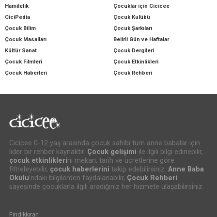
Hamilelik
Çocuklar için Cicicee
CiciPedia
Çocuk Kulübü
Çocuk Bilim
Çocuk Şarkıları
Çocuk Masalları
Belirli Gün ve Haftalar
Kültür Sanat
Çocuk Dergileri
Çocuk Filmleri
Çocuk Etkinlikleri
Çocuk Haberleri
Çocuk Rehberi
Cicicee 0-12 yaş arasında çocuk sahibi tüm anne babalar için
lider bir rehber kaynaktır.
Çocuk gelişimi
ile ilgili bilgi edinebilir,
çocuk etkinlikleri
ni mekan, tarih ve ücretlerine göre
filtreleyebilir,
çocuk haberlerini
takip edebilirsiniz.
Anne Baba
Okulu
’ndaki bilgilerden faydalanabilir,
Çocuk Rehberi
sayesinde çocuklarla ilgili aradığınız her hizmete ulaşabilirsiniz.
Fındıkkıran