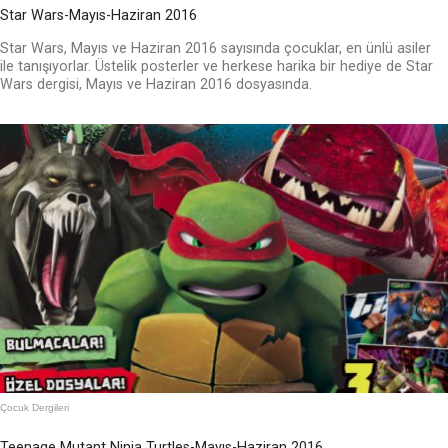
Star Wars-Mayıs-Haziran 2016
Star Wars, Mayıs ve Haziran 2016 sayısında çocuklar, en ünlü asiler
ile tanışıyorlar. Üstelik posterler ve herkese harika bir hediye de Star
Wars dergisi, Mayıs ve Haziran 2016 dosyasında.
Çocuk Dergileri
Teenage Mutant Ninja Turtles-Mayıs-Haziran 2016