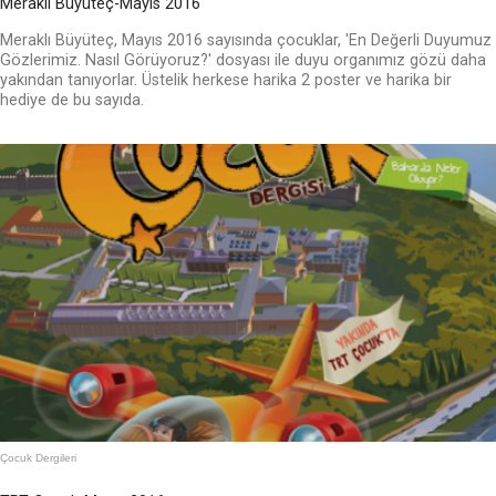
Meraklı Büyüteç-Mayıs 2016
Meraklı Büyüteç, Mayıs 2016 sayısında çocuklar, 'En Değerli Duyumuz
Gözlerimiz. Nasıl Görüyoruz?' dosyası ile duyu organımız gözü daha
yakından tanıyorlar. Üstelik herkese harika 2 poster ve harika bir
hediye de bu sayıda.
Çocuk Dergileri