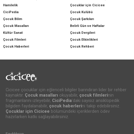
Hamilelik
Çocuklar için Cicicee
CiciPedia
Çocuk Kulübü
Çocuk Bilim
Çocuk Şarkıları
Çocuk Masalları
Belirli Gün ve Haftalar
Kültür Sanat
Çocuk Dergileri
Çocuk Filmleri
Çocuk Etkinlikleri
Çocuk Haberleri
Çocuk Rehberi
Cicicee çocuklar için eğlenceli bilgiler barındıran lider bir rehber
kaynaktır.
Çocuk masalları
okuyabilir,
çocuk filmleri
nin
fragmanlarını izleyebilir,
CiciPedia
’daki sayısız ansiklopedik
bilgiden faydalanabilir,
çocuk haberleri
ni takip edebilirsiniz.
Çocuklar için Cicicee
bölümündeki içeriklerden ödev
hazırlarken katkı sağlayabilirsiniz.
Fındıkkıran