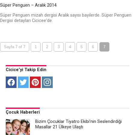
Süper Penguen – Aralık 2014
Süper Penguen mizah dergisi Aralık sayısı bayilerde. Süper Penguen
Dergisi detayları Cicicee'de.
Sayfa 7 of 7
1
2
3
4
5
6
7
Cicice’yi Takip Edin
Çocuk Haberleri
Bizim Çocuklar Tiyatro Ekibi’nin Seslendirdiği
Masallar 21 Ülkeye Ulaştı