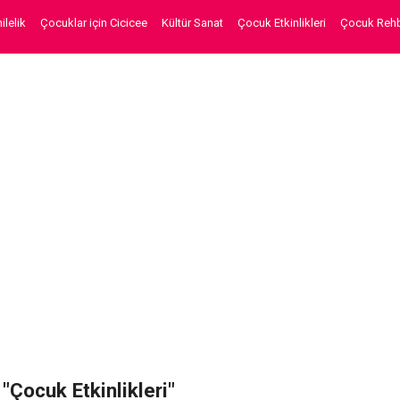
lelik
Çocuklar için Cicicee
Kültür Sanat
Çocuk Etkinlikleri
Çocuk Rehb
 "Çocuk Etkinlikleri"