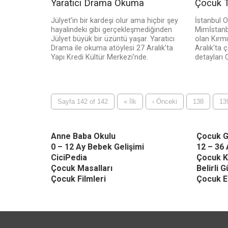
Yaratıcı Drama Okuma
Çocuk Ti
Jülyet'in bir kardeşi olur ama hiçbir şey
İstanbul 
hayalindeki gibi gerçekleşmediğinden
Mimİstanb
Jülyet büyük bir üzüntü yaşar. Yaratıcı
olan Kırm
Drama ile okuma atöylesi 27 Aralık'ta
Aralık'ta 
Yapı Kredi Kültür Merkezi'nde.
detayları 
Sayfa 142 of 142
« İlk
‹ Önceki
138
13
Anne Baba Okulu
Çocuk G
0 – 12 Ay Bebek Gelişimi
12 – 36 
CiciPedia
Çocuk K
Çocuk Masalları
Belirli 
Çocuk Filmleri
Çocuk Et