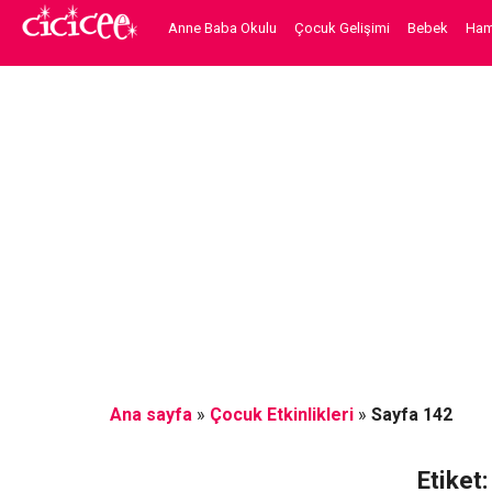
Anne Baba Okulu
Çocuk Gelişimi
Bebek
Hami
Ana sayfa
»
Çocuk Etkinlikleri
»
Sayfa 142
Etiket: