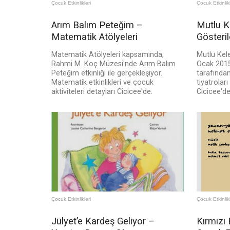
Çocuk Etkinlikleri
Çocuk Etkinlikl
Arım Balım Peteğim –
Mutlu K
Matematik Atölyeleri
Gösteril
Matematik Atölyeleri kapsamında,
Mutlu Kele
Rahmi M. Koç Müzesi'nde Arım Balım
Ocak 2015
Peteğim etkinliği ile gerçekleşiyor.
tarafında
Matematik etkinlikleri ve çocuk
tiyatroları
aktiviteleri detayları Cicicee'de.
Cicicee'de
Çocuk Etkinlikleri
Çocuk Etkinlikl
Jülyet’e Kardeş Geliyor –
Kırmızı