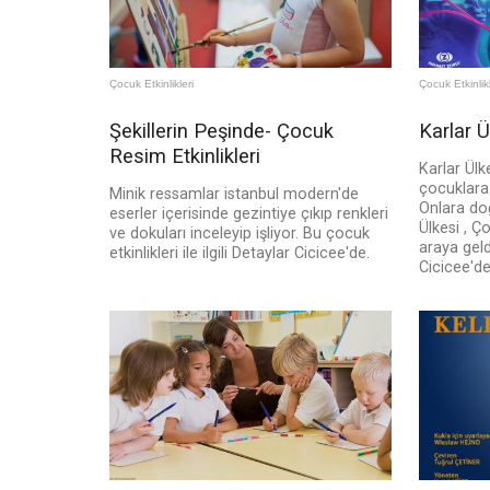
Çocuk Etkinlikleri
Çocuk Etkinlikl
Şekillerin Peşinde- Çocuk
Karlar 
Resim Etkinlikleri
Karlar Ülk
çocuklara 
Minik ressamlar istanbul modern'de
Onlara doğ
eserler içerisinde gezintiye çıkıp renkleri
Ülkesi , Ç
ve dokuları inceleyip işliyor. Bu çocuk
araya geld
etkinlikleri ile ilgili Detaylar Cicicee'de.
Cicicee'de