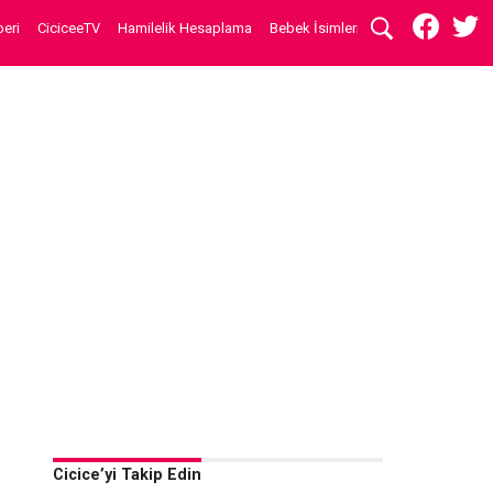
eri
CiciceeTV
Hamilelik Hesaplama
Bebek İsimleri
Cicice’yi Takip Edin