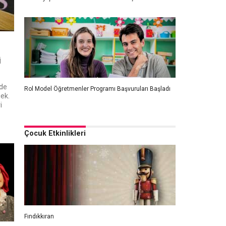
i
de
Rol Model Öğretmenler Programı Başvuruları Başladı
ek.
i
Çocuk Etkinlikleri
Fındıkkıran