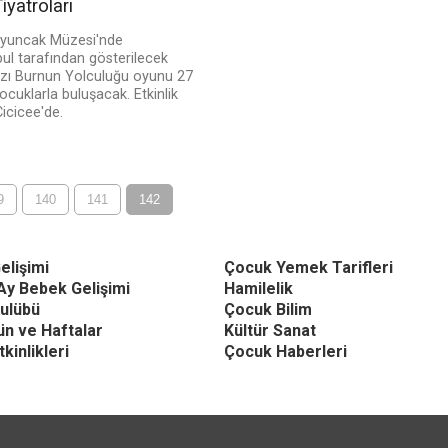
yatroları
Oyuncak Müzesi'nde
ul tarafından gösterilecek
ızı Burnun Yolculuğu oyunu 27
çocuklarla buluşacak. Etkinlik
Cicicee'de.
9
140
141
142
elişimi
Çocuk Yemek Tarifleri
Ay Bebek Gelişimi
Hamilelik
ulübü
Çocuk Bilim
Gün ve Haftalar
Kültür Sanat
kinlikleri
Çocuk Haberleri