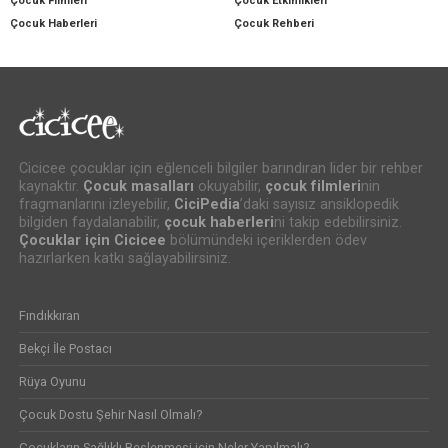
Çocuk Filmleri
Çocuk Etkinlikleri
Çocuk Haberleri
Çocuk Rehberi
Cicicee çocuklar için eğlenceli bilgiler barındıran lider bir rehber
kaynaktır.
Çocuk masalları
okuyabilir,
çocuk filmleri
nin
fragmanlarını izleyebilir,
CiciPedia
’daki sayısız ansiklopedik
bilgiden faydalanabilir,
çocuk haberleri
ni takip edebilirsiniz.
Çocuklar için Cicicee
bölümündeki içeriklerden ödev
hazırlarken katkı sağlayabilirsiniz.
Fındıkkıran
Bekçi İle Postacı
Rüya Oyunu
Çocuk Dostu Şehir Nasıl Olmalı?
Çocukların Sağlıklı Beslenmesi için Neler Yapılmalı?