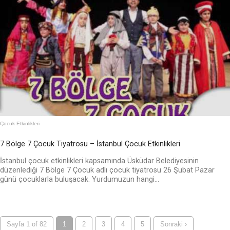
Çocuk Etkinlikleri
7 Bölge 7 Çocuk Tiyatrosu – İstanbul Çocuk Etkinlikleri
İstanbul çocuk etkinlikleri kapsamında Üsküdar Belediyesinin
düzenlediği 7 Bölge 7 Çocuk adlı çocuk tiyatrosu 26 Şubat Pazar
günü çocuklarla buluşacak. Yurdumuzun hangi...
Sayfa 1 of 82
1
2
3
4
5
Sonraki ›