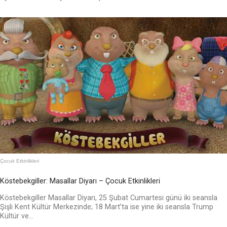
Çocuk Etkinlikleri
Köstebekgiller: Masallar Diyarı – Çocuk Etkinlikleri
Köstebekgiller Masallar Diyarı, 25 Şubat Cumartesi günü iki seansla
Şişli Kent Kültür Merkezinde; 18 Mart’ta ise yine iki seansla Trump
Kültür ve...