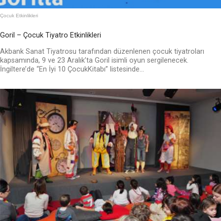
Çocuk Etkinlikleri
Goril – Çocuk Tiyatro Etkinlikleri
Akbank Sanat Tiyatrosu tarafından düzenlenen çocuk tiyatroları
kapsamında, 9 ve 23 Aralık’ta Goril isimli oyun sergilenecek.
İngiltere’de “En İyi 10 ÇocukKitabı” listesinde...