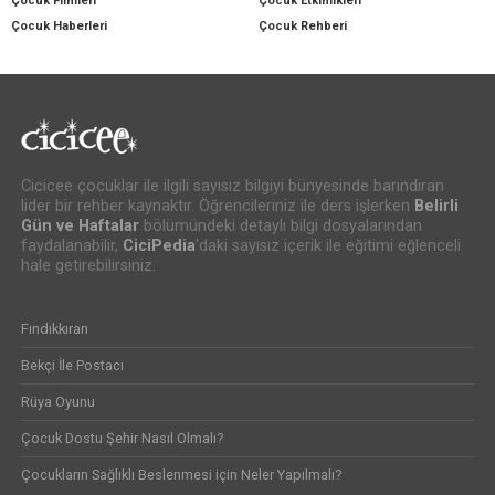
Çocuk Filmleri
Çocuk Etkinlikleri
Çocuk Haberleri
Çocuk Rehberi
Cicicee çocuklar ile ilgili sayısız bilgiyi bünyesinde barındıran
lider bir rehber kaynaktır. Öğrencileriniz ile ders işlerken
Belirli
Gün ve Haftalar
bölümündeki detaylı bilgi dosyalarından
faydalanabilir,
CiciPedia
’daki sayısız içerik ile eğitimi eğlenceli
hale getirebilirsiniz.
Fındıkkıran
Bekçi İle Postacı
Rüya Oyunu
Çocuk Dostu Şehir Nasıl Olmalı?
Çocukların Sağlıklı Beslenmesi için Neler Yapılmalı?