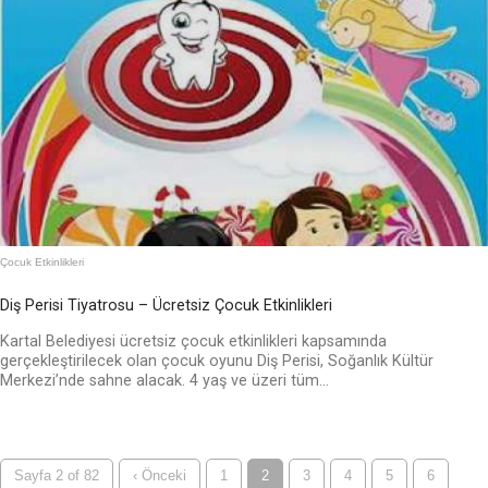
Çocuk Etkinlikleri
Diş Perisi Tiyatrosu – Ücretsiz Çocuk Etkinlikleri
Kartal Belediyesi ücretsiz çocuk etkinlikleri kapsamında
gerçekleştirilecek olan çocuk oyunu Diş Perisi, Soğanlık Kültür
Merkezi’nde sahne alacak. 4 yaş ve üzeri tüm...
Sayfa 2 of 82
‹ Önceki
1
2
3
4
5
6