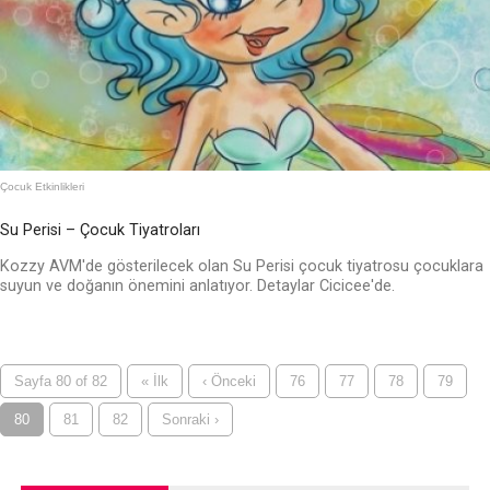
Çocuk Etkinlikleri
Su Perisi – Çocuk Tiyatroları
Kozzy AVM'de gösterilecek olan Su Perisi çocuk tiyatrosu çocuklara
suyun ve doğanın önemini anlatıyor. Detaylar Cicicee'de.
Sayfa 80 of 82
« İlk
‹ Önceki
76
77
78
79
80
81
82
Sonraki ›