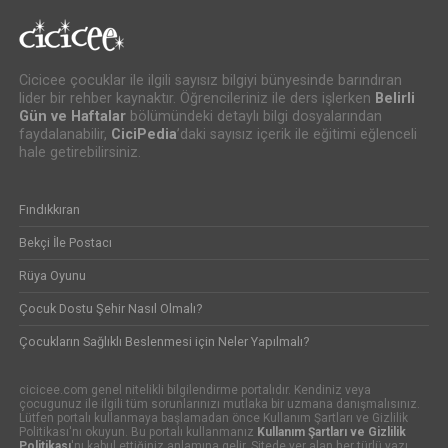
Cicicee çocuklar ile ilgili sayısız bilgiyi bünyesinde barındıran
lider bir rehber kaynaktır. Öğrencileriniz ile ders işlerken
Belirli
Gün ve Haftalar
bölümündeki detaylı bilgi dosyalarından
faydalanabilir,
CiciPedia
’daki sayısız içerik ile eğitimi eğlenceli
hale getirebilirsiniz.
Fındıkkıran
Bekçi İle Postacı
Rüya Oyunu
Çocuk Dostu Şehir Nasıl Olmalı?
Çocukların Sağlıklı Beslenmesi için Neler Yapılmalı?
cicicee.com genel nitelikli bilgilendirme portalıdır. Kendiniz veya
çocugunuz ile ilgili tüm sorunlarınızı mutlaka bir uzmana danışmalısınız.
Lütfen portalı kullanmaya başlamadan önce Kullanım Şartları ve Gizlilik
Politikası'nı okuyun. Bu portalı kullanmanız
Kullanım Şartları ve Gizlilik
Politikası
'nı kabul ettiğiniz anlamına gelir. Sitede yer alan her türlü yazı,