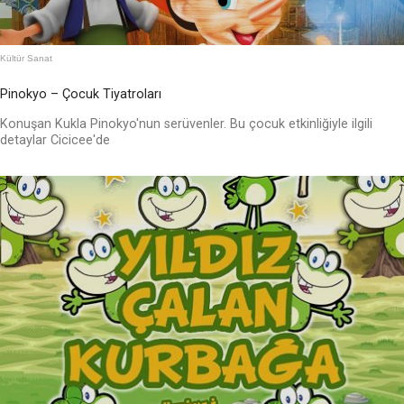
Kültür Sanat
Pinokyo – Çocuk Tiyatroları
Konuşan Kukla Pinokyo'nun serüvenler. Bu çocuk etkinliğiyle ilgili
detaylar Cicicee'de