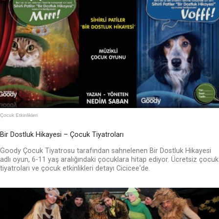
Çocuk Etkinlikleri
Bir Dostluk Hikayesi – Çocuk Tiyatroları
Goody Çocuk Tiyatrosu tarafından sahnelenen Bir Dostluk Hikayesi
adlı oyun, 6-11 yaş aralığındaki çocuklara hitap ediyor. Ücretsiz çocuk
tiyatroları ve çocuk etkinlikleri detayı Cicicee'de.