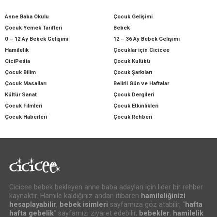
Anne Baba Okulu
Çocuk Gelişimi
Çocuk Yemek Tarifleri
Bebek
0 – 12 Ay Bebek Gelişimi
12 – 36 Ay Bebek Gelişimi
Hamilelik
Çocuklar için Cicicee
CiciPedia
Çocuk Kulübü
Çocuk Bilim
Çocuk Şarkıları
Çocuk Masalları
Belirli Gün ve Haftalar
Kültür Sanat
Çocuk Dergileri
Çocuk Filmleri
Çocuk Etkinlikleri
Çocuk Haberleri
Çocuk Rehberi
Cicicee bebek bekleyen anne baba adayları için lider bir rehber
kaynaktır. Hamile kaldığınız andan itibaren
hamileliğinizi
hesaplayabilir
,
bebek isimleri
sayfamıza göz atabilir, "
hafta
hafta gebelik
" sayfamızı ziyaret edebilir,
bebekler
,
hamilelik