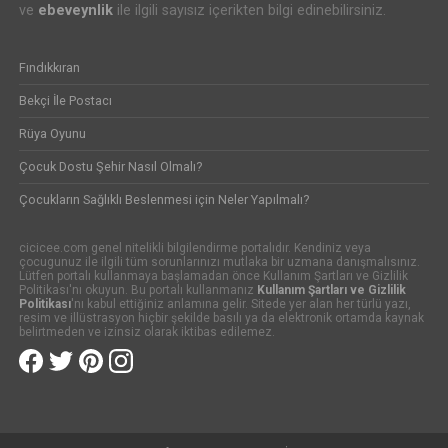
ve
ebeveynlik
ile ilgili sayısız içerikten bilgi edinebilirsiniz.
Fındıkkıran
Bekçi İle Postacı
Rüya Oyunu
Çocuk Dostu Şehir Nasıl Olmalı?
Çocukların Sağlıklı Beslenmesi için Neler Yapılmalı?
cicicee.com genel nitelikli bilgilendirme portalıdır. Kendiniz veya
çocugunuz ile ilgili tüm sorunlarınızı mutlaka bir uzmana danışmalısınız.
Lütfen portalı kullanmaya başlamadan önce Kullanım Şartları ve Gizlilik
Politikası'nı okuyun. Bu portalı kullanmanız
Kullanım Şartları ve Gizlilik
Politikası
'nı kabul ettiğiniz anlamına gelir. Sitede yer alan her türlü yazı,
resim ve illüstrasyon hiçbir şekilde basılı ya da elektronik ortamda kaynak
belirtmeden ve izinsiz olarak iktibas edilemez.