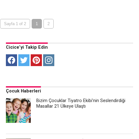
Sayfa 1 of 2
1
2
Cicice’yi Takip Edin
Çocuk Haberleri
Bizim Çocuklar Tiyatro Ekibi’nin Seslendirdiği
Masallar 21 Ülkeye Ulaştı