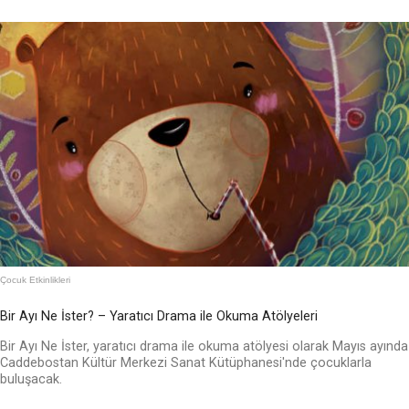
Çocuk Etkinlikleri
Bir Ayı Ne İster? – Yaratıcı Drama ile Okuma Atölyeleri
Bir Ayı Ne İster, yaratıcı drama ile okuma atölyesi olarak Mayıs ayında
Caddebostan Kültür Merkezi Sanat Kütüphanesi'nde çocuklarla
buluşacak.