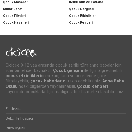
Çocuk Masalları
Belirli Gün ve Haftalar
Kültür Sanat
Çocuk Dergileri
Çocuk Filmleri
Çocuk Etkinlikleri
Çocuk Haberleri
Çocuk Rehberi
Cicicee 0-12 yaş arasında çocuk sahibi tüm anne babalar için
lider bir rehber kaynaktır.
Çocuk gelişimi
ile ilgili bilgi edinebilir,
çocuk etkinlikleri
ni mekan, tarih ve ücretlerine göre
filtreleyebilir,
çocuk haberlerini
takip edebilirsiniz.
Anne Baba
Okulu
’ndaki bilgilerden faydalanabilir,
Çocuk Rehberi
sayesinde çocuklarla ilgili aradığınız her hizmete ulaşabilirsiniz.
Fındıkkıran
Bekçi İle Postacı
Rüya Oyunu