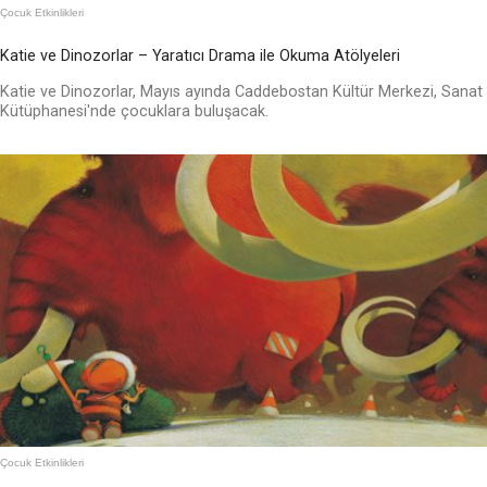
Çocuk Etkinlikleri
Katie ve Dinozorlar – Yaratıcı Drama ile Okuma Atölyeleri
Katie ve Dinozorlar, Mayıs ayında Caddebostan Kültür Merkezi, Sanat
Kütüphanesi'nde çocuklara buluşacak.
Çocuk Etkinlikleri