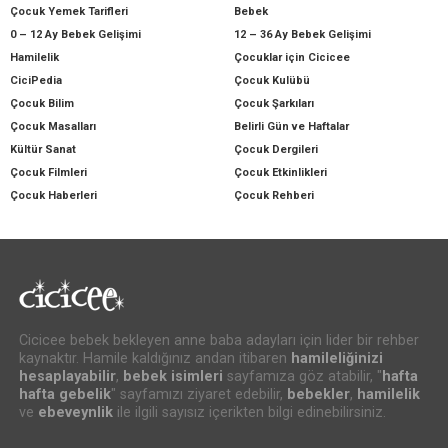
Çocuk Yemek Tarifleri
Bebek
0 – 12 Ay Bebek Gelişimi
12 – 36 Ay Bebek Gelişimi
Hamilelik
Çocuklar için Cicicee
CiciPedia
Çocuk Kulübü
Çocuk Bilim
Çocuk Şarkıları
Çocuk Masalları
Belirli Gün ve Haftalar
Kültür Sanat
Çocuk Dergileri
Çocuk Filmleri
Çocuk Etkinlikleri
Çocuk Haberleri
Çocuk Rehberi
Cicicee bebek bekleyen anne baba adayları için lider bir rehber
kaynaktır. Hamile kaldığınız andan itibaren
hamileliğinizi
hesaplayabilir
,
bebek isimleri
sayfamıza göz atabilir, "
hafta
hafta gebelik
" sayfamızı ziyaret edebilir,
bebekler
,
hamilelik
ve
ebeveynlik
ile ilgili sayısız içerikten bilgi edinebilirsiniz.