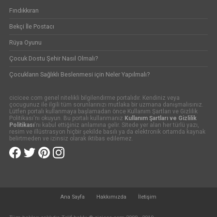
Fındıkkıran
Bekçi İle Postacı
Rüya Oyunu
Çocuk Dostu Şehir Nasıl Olmalı?
Çocukların Sağlıklı Beslenmesi için Neler Yapılmalı?
cicicee.com genel nitelikli bilgilendirme portalıdır. Kendiniz veya
çocugunuz ile ilgili tüm sorunlarınızı mutlaka bir uzmana danışmalısınız.
Lütfen portalı kullanmaya başlamadan önce Kullanım Şartları ve Gizlilik
Politikası'nı okuyun. Bu portalı kullanmanız
Kullanım Şartları ve Gizlilik
Politikası
'nı kabul ettiğiniz anlamına gelir. Sitede yer alan her türlü yazı,
resim ve illüstrasyon hiçbir şekilde basılı ya da elektronik ortamda kaynak
belirtmeden ve izinsiz olarak iktibas edilemez.
Ana Sayfa
Hakkımızda
İletişim