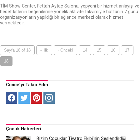
TİM Show Center, Fettah Aytaç Salonu; yepyeni bir hizmet anlayışı ve
hedef kitlenin beğenilerine yönelik aktivite takvimiyle haftanın 7 günü
organizasyonların yapıldığı bir eğlence merkezi olarak hizmet
vermektedir.
Sayfa 18 of 18
« İlk
‹ Önceki
14
15
16
17
18
Cicice’yi Takip Edin
Çocuk Haberleri
Bizim Çocuklar Tiyatro Ekibi’nin Seslendirdiği