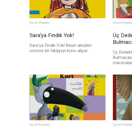
Çocuk Kitapları
Çocuk Kitapla
Sara’ya Fındık Yok!
Üç Dede
Bulmac
Sara’ya Fındık Yok! Besin alerjileri
üzerine bir hikâyeyi konu alıyor.
Üç Dedekt
Bulmacası,
maceraları
Çocuk Kitapları
Çocuk Kitapla