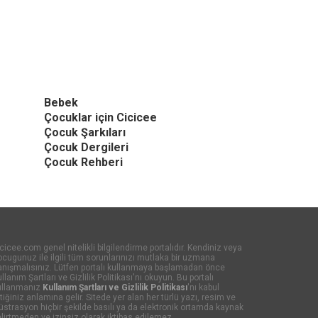
Bebek
Çocuklar için Cicicee
Çocuk Şarkıları
Çocuk Dergileri
Çocuk Rehberi
cicee.com genel nitelikli bilgilendirme portalıdır. Kendiniz veya
cugunuz ile ilgili tüm sorunlarınızı mutlaka bir uzmana
anışmalısınız. Lütfen portalı kullanmaya başlamadan önce
llanım Şartları ve Gizlilik Politikası'nı okuyun. Bu portalı
ullanmanız
Kullanım Şartları ve Gizlilik Politikası
'nı kabul
tiğiniz anlamına gelir. Sitede yer alan her türlü yazı, resim ve
lüstrasyon hiçbir şekilde basılı ya da elektronik ortamda kaynak
lirtmeden ve izinsiz olarak iktibas edilemez.