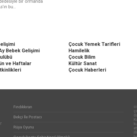
 dedesiyle bir ormanda
’ın bu...
elişimi
Çocuk Yemek Tarifleri
Ay Bebek Gelişimi
Hamilelik
ulübü
Çocuk Bilim
Gün ve Haftalar
Kültür Sanat
kinlikleri
Çocuk Haberleri
Fındıkkıran
ci
ço
d
Bekçi İle Postacı
Ku
r
k
Rüya Oyunu
et
il
be