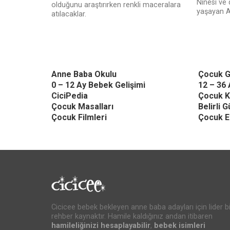
Ninesi ve
olduğunu araştırırken renkli maceralara
yaşayan As
atılacaklar.
Anne Baba Okulu
Çocuk G
0 – 12 Ay Bebek Gelişimi
12 – 36 
CiciPedia
Çocuk K
Çocuk Masalları
Belirli 
Çocuk Filmleri
Çocuk Et
Cicicee bebek bekleyen anne baba adayları için lider bi
rehber kaynaktır. Hamile kaldığınız andan itibaren
hamileliğinizi hesaplayabilir
,
bebek isimleri