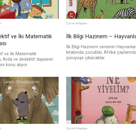
rı
Çocuk Kitapları
ktif ve İki Matematik
İlk Bilgi Hazinem – Hayvanl
ası
İlk Bilgi Hazinem serisinin Hayvanlar
kitabında çocuklar, Afrika çaylarında
if ve İki Matematik
yürüyüşe çıkacaklar.
 Arda ve dedektif dayısının
nı konu alıyor.
rı
Çocuk Kitapları