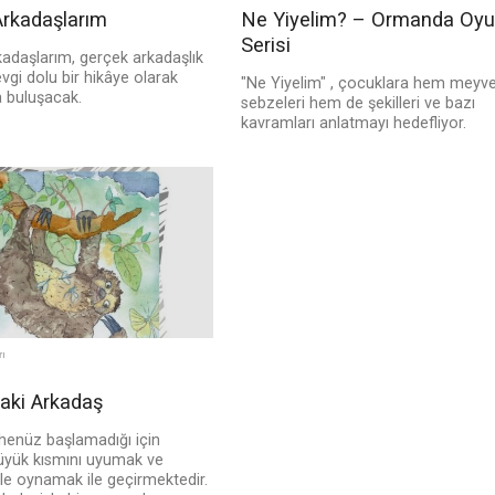
rkadaşlarım
Ne Yiyelim? – Ormanda Oy
Serisi
adaşlarım, gerçek arkadaşlık
vgi dolu bir hikâye olarak
"Ne Yiyelim" , çocuklara hem meyv
a buluşacak.
sebzeleri hem de şekilleri ve bazı
kavramları anlatmayı hedefliyor.
rı
ki Arkadaş
 henüz başlamadığı için
büyük kısmını uyumak ve
le oynamak ile geçirmektedir.