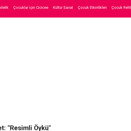
lelik
Çocuklar için Cicicee
Kültür Sanat
Çocuk Etkinlikleri
Çocuk Rehb
et: "Resimli Öykü"