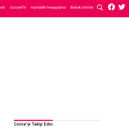
eri
CiciceeTV
Hamilelik Hesaplama
Bebek İsimleri
Cicice’yi Takip Edin