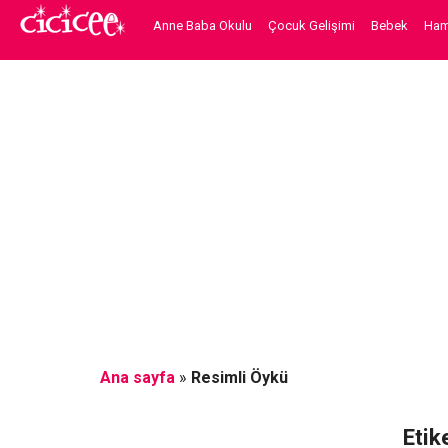
Anne Baba Okulu
Çocuk Gelişimi
Bebek
Hami
Ana sayfa
»
Resimli Öykü
Etik