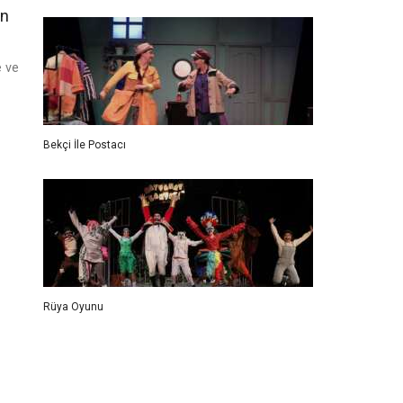
un
e ve
Bekçi İle Postacı
Rüya Oyunu