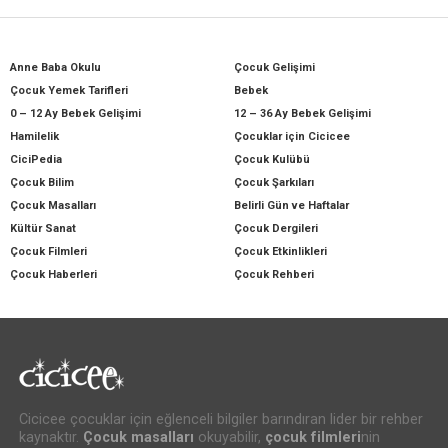
Anne Baba Okulu
Çocuk Gelişimi
Çocuk Yemek Tarifleri
Bebek
0 – 12 Ay Bebek Gelişimi
12 – 36 Ay Bebek Gelişimi
Hamilelik
Çocuklar için Cicicee
CiciPedia
Çocuk Kulübü
Çocuk Bilim
Çocuk Şarkıları
Çocuk Masalları
Belirli Gün ve Haftalar
Kültür Sanat
Çocuk Dergileri
Çocuk Filmleri
Çocuk Etkinlikleri
Çocuk Haberleri
Çocuk Rehberi
Cicicee çocuklar için eğlenceli bilgiler barındıran lider bir rehber
kaynaktır.
Çocuk masalları
okuyabilir,
çocuk filmleri
nin