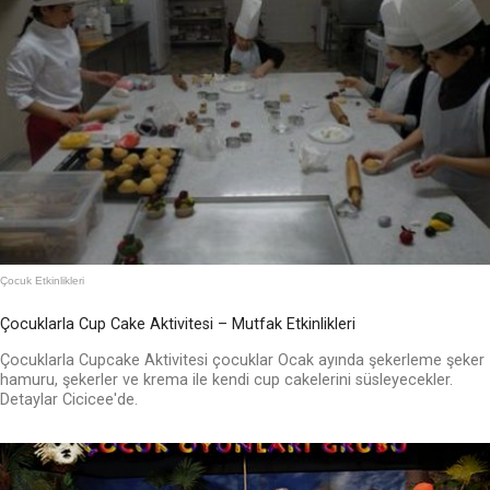
Çocuk Etkinlikleri
Çocuklarla Cup Cake Aktivitesi – Mutfak Etkinlikleri
Çocuklarla Cupcake Aktivitesi çocuklar Ocak ayında şekerleme şeker
hamuru, şekerler ve krema ile kendi cup cakelerini süsleyecekler.
Detaylar Cicicee'de.