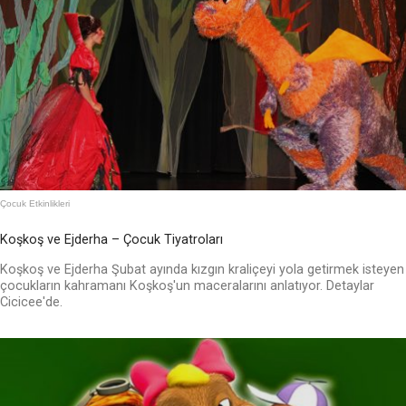
Çocuk Etkinlikleri
Koşkoş ve Ejderha – Çocuk Tiyatroları
Koşkoş ve Ejderha Şubat ayında kızgın kraliçeyi yola getirmek isteyen
çocukların kahramanı Koşkoş'un maceralarını anlatıyor. Detaylar
Cicicee'de.