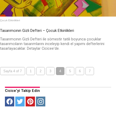
Çocuk Etkinlikleri
Tasarımcının Gizli Defteri – Çocuk Etkinlikleri
Tasarımcının Gizli Defteri ile sömestir tatili boyunca çocuklar
tasarımcıların tasarımlarını inceleyip kendi el yapımı defterlerini
tasarlayacaklar. Detaylar Cicicee'de.
Sayfa 4 of 7
1
2
3
4
5
6
7
Cicice’yi Takip Edin