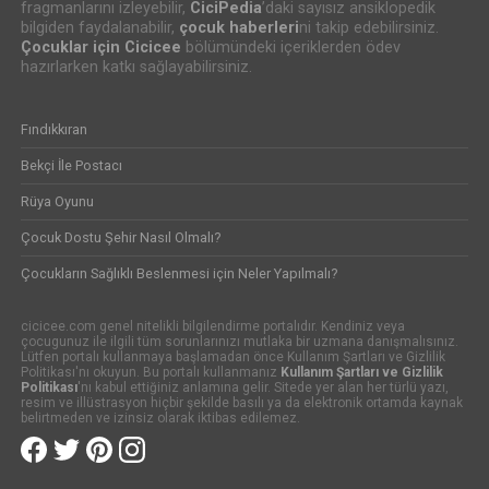
fragmanlarını izleyebilir,
CiciPedia
’daki sayısız ansiklopedik
bilgiden faydalanabilir,
çocuk haberleri
ni takip edebilirsiniz.
Çocuklar için Cicicee
bölümündeki içeriklerden ödev
hazırlarken katkı sağlayabilirsiniz.
Fındıkkıran
Bekçi İle Postacı
Rüya Oyunu
Çocuk Dostu Şehir Nasıl Olmalı?
Çocukların Sağlıklı Beslenmesi için Neler Yapılmalı?
cicicee.com genel nitelikli bilgilendirme portalıdır. Kendiniz veya
çocugunuz ile ilgili tüm sorunlarınızı mutlaka bir uzmana danışmalısınız.
Lütfen portalı kullanmaya başlamadan önce Kullanım Şartları ve Gizlilik
Politikası'nı okuyun. Bu portalı kullanmanız
Kullanım Şartları ve Gizlilik
Politikası
'nı kabul ettiğiniz anlamına gelir. Sitede yer alan her türlü yazı,
resim ve illüstrasyon hiçbir şekilde basılı ya da elektronik ortamda kaynak
belirtmeden ve izinsiz olarak iktibas edilemez.