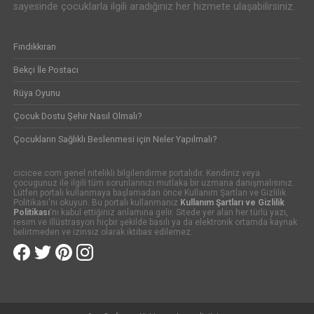
sayesinde çocuklarla ilgili aradığınız her hizmete ulaşabilirsiniz.
Fındıkkıran
Bekçi İle Postacı
Rüya Oyunu
Çocuk Dostu Şehir Nasıl Olmalı?
Çocukların Sağlıklı Beslenmesi için Neler Yapılmalı?
cicicee.com genel nitelikli bilgilendirme portalıdır. Kendiniz veya
çocugunuz ile ilgili tüm sorunlarınızı mutlaka bir uzmana danışmalısınız.
Lütfen portalı kullanmaya başlamadan önce Kullanım Şartları ve Gizlilik
Politikası'nı okuyun. Bu portalı kullanmanız
Kullanım Şartları ve Gizlilik
Politikası
'nı kabul ettiğiniz anlamına gelir. Sitede yer alan her türlü yazı,
resim ve illüstrasyon hiçbir şekilde basılı ya da elektronik ortamda kaynak
belirtmeden ve izinsiz olarak iktibas edilemez.