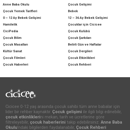
Anne Baba Okulu
Çocuk Gelişimi
Çocuk Yemek Tarifleri
Bebek
0 – 12 Ay Bebek Gelişimi
12 – 36 Ay Bebek Gelişimi
Hamilelik
Çocuklar için Cicicee
CiciPedia
Çocuk Kulübü
Çocuk Bilim
Çocuk Şarkıları
Çocuk Masalları
Belirli Gün ve Haftalar
Kültür Sanat
Çocuk Dergileri
Çocuk Filmleri
Çocuk Etkinlikleri
Çocuk Haberleri
Çocuk Rehberi
Cicicee 0-12 yaş arasında çocuk sahibi tüm anne babalar için
lider bir rehber kaynaktır.
Çocuk gelişimi
ile ilgili bilgi edinebilir,
çocuk etkinlikleri
ni mekan, tarih ve ücretlerine göre
filtreleyebilir,
çocuk haberlerini
takip edebilirsiniz.
Anne Baba
Okulu
’ndaki bilgilerden faydalanabilir,
Çocuk Rehberi