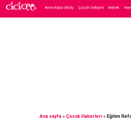
Anne Baba Okulu
Çocuk Gelişimi
Bebek
Hami
Ana sayfa
»
Çocuk Haberleri
»
Eğitim Ref