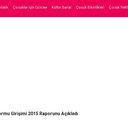
lelik
Çocuklar için Cicicee
Kültür Sanat
Çocuk Etkinlikleri
Çocuk Rehb
ormu Girişimi 2015 Raporunu Açıkladı