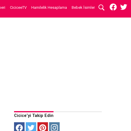
eri
CiciceeTV
Hamilelik Hesaplama
Bebek İsimleri
Cicice’yi Takip Edin