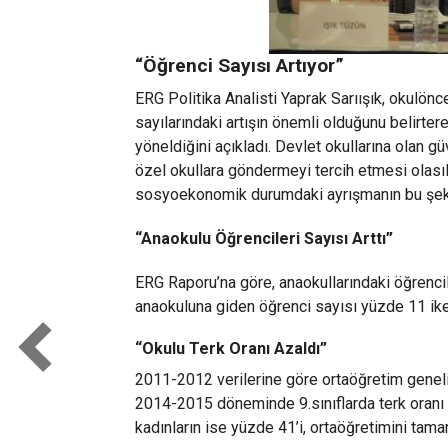
“Öğrenci Sayısı Artıyor”
ERG Politika Analisti Yaprak Sarıışık, okulön
sayılarındaki artışın önemli olduğunu belirte
yöneldiğini açıkladı. Devlet okullarına olan gü
özel okullara göndermeyi tercih etmesi olasıl
sosyoekonomik durumdaki ayrışmanın bu şekilde
“Anaokulu Öğrencileri Sayısı Arttı”
ERG Raporu’na göre, anaokullarındaki öğrencile
anaokuluna giden öğrenci sayısı yüzde 11 ike
“Okulu Terk Oranı Azaldı”
2011-2012 verilerine göre ortaöğretim genelind
2014-2015 döneminde 9.sınıflarda terk oranı %
kadınların ise yüzde 41’i, ortaöğretimini tam