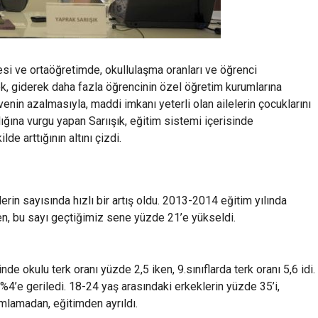
cesi ve ortaöğretimde, okullulaşma oranları ve öğrenci
rek, giderek daha fazla öğrencinin özel öğretim kurumlarına
venin azalmasıyla, maddi imkanı yeterli olan ailelerin çocuklarını
ığına vurgu yapan Sarıışık, eğitim sistemi içerisinde
 arttığının altını çizdi.
rin sayısında hızlı bir artış oldu. 2013-2014 eğitim yılında
n, bu sayı geçtiğimiz sene yüzde 21’e yükseldi.
e okulu terk oranı yüzde 2,5 iken, 9.sınıflarda terk oranı 5,6 idi.
4’e geriledi. 18-24 yaş arasındaki erkeklerin yüzde 35’i,
amlamadan, eğitimden ayrıldı.