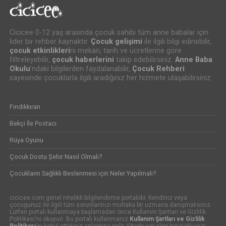
Cicicee 0-12 yaş arasında çocuk sahibi tüm anne babalar için
lider bir rehber kaynaktır.
Çocuk gelişimi
ile ilgili bilgi edinebilir,
çocuk etkinlikleri
ni mekan, tarih ve ücretlerine göre
filtreleyebilir,
çocuk haberlerini
takip edebilirsiniz.
Anne Baba
Okulu
’ndaki bilgilerden faydalanabilir,
Çocuk Rehberi
sayesinde çocuklarla ilgili aradığınız her hizmete ulaşabilirsiniz.
Fındıkkıran
Bekçi İle Postacı
Rüya Oyunu
Çocuk Dostu Şehir Nasıl Olmalı?
Çocukların Sağlıklı Beslenmesi için Neler Yapılmalı?
cicicee.com genel nitelikli bilgilendirme portalıdır. Kendiniz veya
çocugunuz ile ilgili tüm sorunlarınızı mutlaka bir uzmana danışmalısınız.
Lütfen portalı kullanmaya başlamadan önce Kullanım Şartları ve Gizlilik
Politikası'nı okuyun. Bu portalı kullanmanız
Kullanım Şartları ve Gizlilik