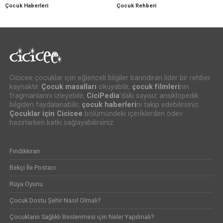
Çocuk Haberleri
Çocuk Rehberi
Cicicee çocuklar için eğlenceli bilgiler barındıran lider bir rehber
kaynaktır.
Çocuk masalları
okuyabilir,
çocuk filmleri
nin
fragmanlarını izleyebilir,
CiciPedia
’daki sayısız ansiklopedik
bilgiden faydalanabilir,
çocuk haberleri
ni takip edebilirsiniz.
Çocuklar için Cicicee
bölümündeki içeriklerden ödev
hazırlarken katkı sağlayabilirsiniz.
Fındıkkıran
Bekçi İle Postacı
Rüya Oyunu
Çocuk Dostu Şehir Nasıl Olmalı?
Çocukların Sağlıklı Beslenmesi için Neler Yapılmalı?