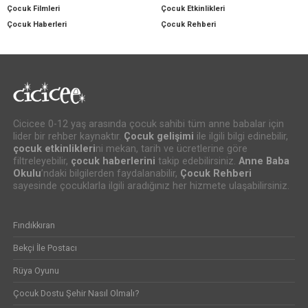
Çocuk Filmleri
Çocuk Etkinlikleri
Çocuk Haberleri
Çocuk Rehberi
Cicicee 0-12 yaş arasında çocuk sahibi tüm anne babalar için
lider bir rehber kaynaktır.
Çocuk gelişimi
ile ilgili bilgi edinebilir,
çocuk etkinlikleri
ni mekan, tarih ve ücretlerine göre
filtreleyebilir,
çocuk haberlerini
takip edebilirsiniz.
Anne Baba
Okulu
’ndaki bilgilerden faydalanabilir,
Çocuk Rehberi
sayesinde çocuklarla ilgili aradığınız her hizmete ulaşabilirsiniz.
Fındıkkıran
Bekçi İle Postacı
Rüya Oyunu
Çocuk Dostu Şehir Nasıl Olmalı?