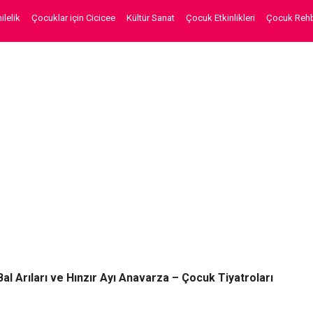
lelik
Çocuklar için Cicicee
Kültür Sanat
Çocuk Etkinlikleri
Çocuk Rehb
Bal Arıları ve Hınzır Ayı Anavarza – Çocuk Tiyatroları