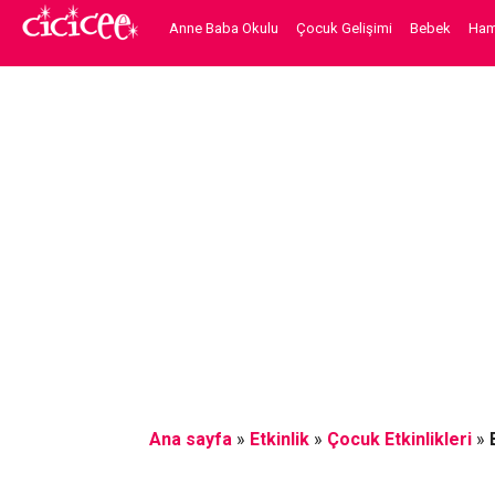
Anne Baba Okulu
Çocuk Gelişimi
Bebek
Hami
Ana sayfa
»
Etkinlik
»
Çocuk Etkinlikleri
»