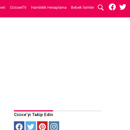
eri
CiciceeTV
Hamilelik Hesaplama
Bebek İsimleri
Cicice’yi Takip Edin