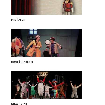
Fındıkkıran
Bekçi İle Postacı
Rüya Oyunu