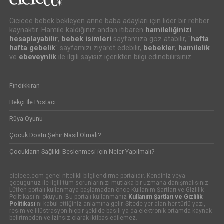
Cicicee bebek bekleyen anne baba adayları için lider bir rehber
kaynaktır. Hamile kaldığınız andan itibaren
hamileliğinizi
hesaplayabilir
,
bebek isimleri
sayfamıza göz atabilir, "
hafta
hafta gebelik
" sayfamızı ziyaret edebilir,
bebekler
,
hamilelik
ve
ebeveynlik
ile ilgili sayısız içerikten bilgi edinebilirsiniz.
Fındıkkıran
Bekçi İle Postacı
Rüya Oyunu
Çocuk Dostu Şehir Nasıl Olmalı?
Çocukların Sağlıklı Beslenmesi için Neler Yapılmalı?
cicicee.com genel nitelikli bilgilendirme portalıdır. Kendiniz veya
çocugunuz ile ilgili tüm sorunlarınızı mutlaka bir uzmana danışmalısınız.
Lütfen portalı kullanmaya başlamadan önce Kullanım Şartları ve Gizlilik
Politikası'nı okuyun. Bu portalı kullanmanız
Kullanım Şartları ve Gizlilik
Politikası
'nı kabul ettiğiniz anlamına gelir. Sitede yer alan her türlü yazı,
resim ve illüstrasyon hiçbir şekilde basılı ya da elektronik ortamda kaynak
belirtmeden ve izinsiz olarak iktibas edilemez.