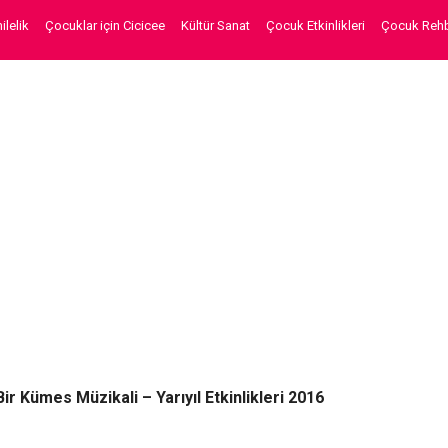
lelik
Çocuklar için Cicicee
Kültür Sanat
Çocuk Etkinlikleri
Çocuk Rehb
Bir Kümes Müzikali – Yarıyıl Etkinlikleri 2016