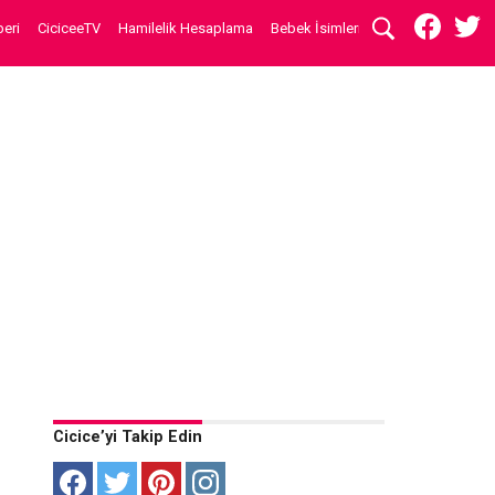
eri
CiciceeTV
Hamilelik Hesaplama
Bebek İsimleri
Cicice’yi Takip Edin