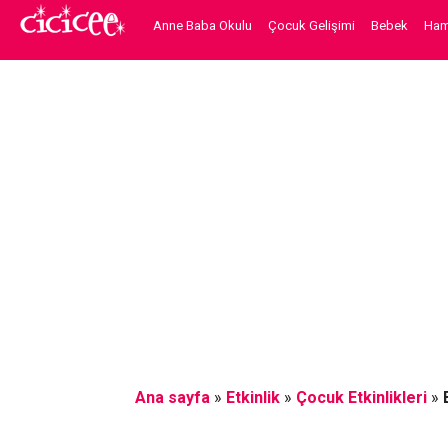
Anne Baba Okulu
Çocuk Gelişimi
Bebek
Hami
Ana sayfa
»
Etkinlik
»
Çocuk Etkinlikleri
»