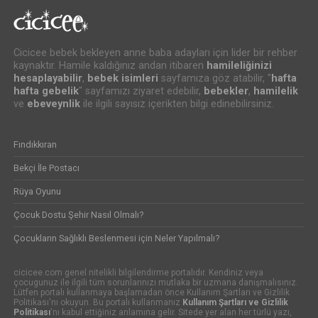
Cicicee bebek bekleyen anne baba adayları için lider bir rehber
kaynaktır. Hamile kaldığınız andan itibaren
hamileliğinizi
hesaplayabilir
,
bebek isimleri
sayfamıza göz atabilir, "
hafta
hafta gebelik
" sayfamızı ziyaret edebilir,
bebekler
,
hamilelik
ve
ebeveynlik
ile ilgili sayısız içerikten bilgi edinebilirsiniz.
Fındıkkıran
Bekçi İle Postacı
Rüya Oyunu
Çocuk Dostu Şehir Nasıl Olmalı?
Çocukların Sağlıklı Beslenmesi için Neler Yapılmalı?
cicicee.com genel nitelikli bilgilendirme portalıdır. Kendiniz veya
çocugunuz ile ilgili tüm sorunlarınızı mutlaka bir uzmana danışmalısınız.
Lütfen portalı kullanmaya başlamadan önce Kullanım Şartları ve Gizlilik
Politikası'nı okuyun. Bu portalı kullanmanız
Kullanım Şartları ve Gizlilik
Politikası
'nı kabul ettiğiniz anlamına gelir. Sitede yer alan her türlü yazı,