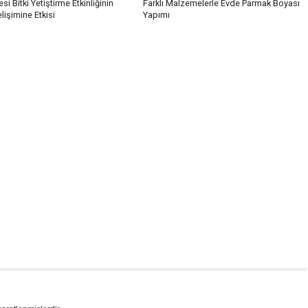
si Bitki Yetiştirme Etkinliğinin
Farklı Malzemelerle Evde Parmak Boyası
işimine Etkisi
Yapımı