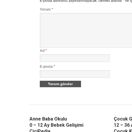
E-posta adresiniz yayınlanmayacak.
Gerekli alanlar
*
ile i
Yorum
*
Ad
*
E-posta
*
Anne Baba Okulu
Çocuk G
0 – 12 Ay Bebek Gelişimi
12 – 36 
CiciPedia
Çocuk K