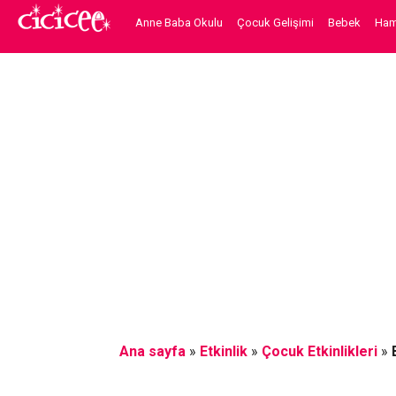
Anne Baba Okulu
Çocuk Gelişimi
Bebek
Hami
Ana sayfa
»
Etkinlik
»
Çocuk Etkinlikleri
»