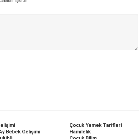
şaretlenmişlerdir
elişimi
Çocuk Yemek Tarifleri
Ay Bebek Gelişimi
Hamilelik
ulübü
Çocuk Bilim