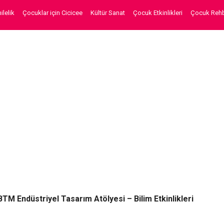
lelik
Çocuklar için Cicicee
Kültür Sanat
Çocuk Etkinlikleri
Çocuk Rehb
BTM Endüstriyel Tasarım Atölyesi – Bilim Etkinlikleri