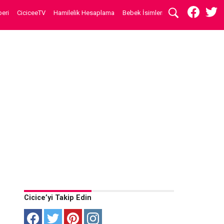
eri
CiciceeTV
Hamilelik Hesaplama
Bebek İsimleri
Cicice’yi Takip Edin