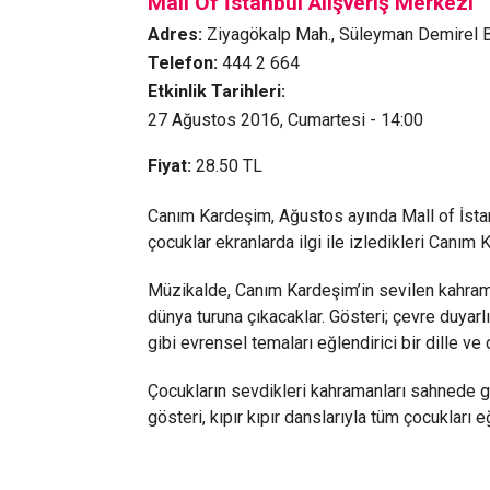
Mall Of İstanbul Alışveriş Merkezi
Adres:
Ziyagökalp Mah., Süleyman Demirel B
Telefon:
444 2 664
Etkinlik Tarihleri:
27 Ağustos 2016, Cumartesi - 14:00
Fiyat:
28.50
TL
Canım Kardeşim, Ağustos ayında Mall of İsta
çocuklar ekranlarda ilgi ile izledikleri Canım 
Müzikalde, Canım Kardeşim’in sevilen kahrama
dünya turuna çıkacaklar. Gösteri; çevre duyarlı
gibi evrensel temaları eğlendirici bir dille ve
Çocukların sevdikleri kahramanları sahnede gör
gösteri, kıpır kıpır danslarıyla tüm çocukları 