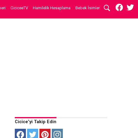
eri
CiciceeTV
Hamilelik Hesaplama
Bebek İsimleri
Cicice’yi Takip Edin