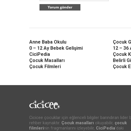
Anne Baba Okulu
Çocuk G
0 – 12 Ay Bebek Gelişimi
12 – 36 
CiciPedia
Çocuk K
Çocuk Masalları
Belirli 
Çocuk Filmleri
Çocuk Et
Cicicee çocuklar için eğlenceli bilgiler barındıran lider b
rehber kaynaktır.
Çocuk masalları
okuyabilir,
çocuk
filmleri
nin fragmanlarını izleyebilir,
CiciPedia
’daki