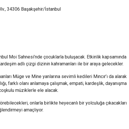
lv., 34306 Başakşehir/İstanbul
nbul Moi Sahnesi’nde çocuklarla buluşacak. Etkinlik kapsamında
Kardeşim adlı çizgi dizinin kahramanları ile bir araya gelecekler.
nları Müge ve Mine yanlarına sevimli kedileri Mıncır’ı da alarak
lığı, farklı olanı anlamaya çalışmak, empati, kardeşlik, dayanışma
 coşkulu müziklerle ele alacak.
ebilecekleri, onlarla birlikte heyecanlı bir yolculuğa çıkacakları
eğlendirmeyi amaçlıyor.