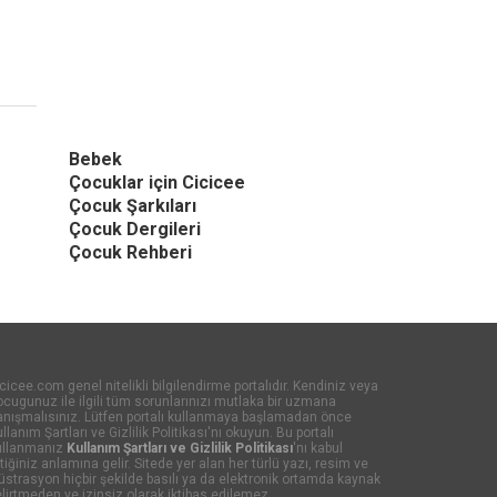
Bebek
Çocuklar için Cicicee
Çocuk Şarkıları
Çocuk Dergileri
Çocuk Rehberi
cicee.com genel nitelikli bilgilendirme portalıdır. Kendiniz veya
cugunuz ile ilgili tüm sorunlarınızı mutlaka bir uzmana
anışmalısınız. Lütfen portalı kullanmaya başlamadan önce
llanım Şartları ve Gizlilik Politikası'nı okuyun. Bu portalı
ullanmanız
Kullanım Şartları ve Gizlilik Politikası
'nı kabul
tiğiniz anlamına gelir. Sitede yer alan her türlü yazı, resim ve
lüstrasyon hiçbir şekilde basılı ya da elektronik ortamda kaynak
lirtmeden ve izinsiz olarak iktibas edilemez.