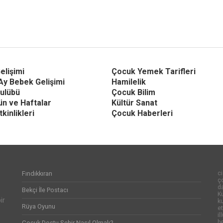
elişimi
Çocuk Yemek Tarifleri
Ay Bebek Gelişimi
Hamilelik
ulübü
Çocuk Bilim
Gün ve Haftalar
Kültür Sanat
kinlikleri
Çocuk Haberleri
Fındıkkıran
ci
ço
d
Bekçi İle Postacı
Ku
ir
k
Rüya Oyunu
et
il
be
Çocuk Dostu Şehir Nasıl Olmalı?