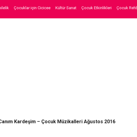
lelik
Çocuklar için Cicicee
Kültür Sanat
Çocuk Etkinlikleri
Çocuk Rehb
Canım Kardeşim – Çocuk Müzikalleri Ağustos 2016