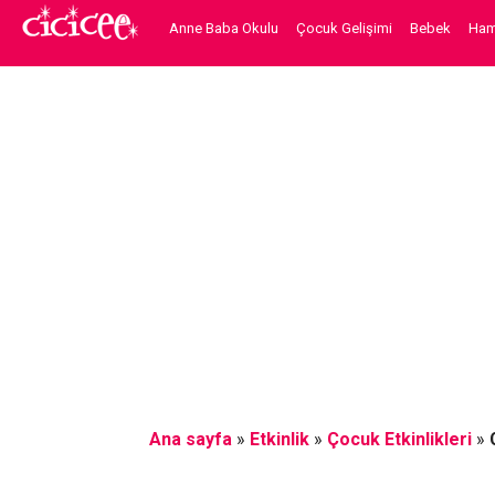
Anne Baba Okulu
Çocuk Gelişimi
Bebek
Hami
Ana sayfa
»
Etkinlik
»
Çocuk Etkinlikleri
»