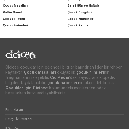
Çocuk Masalları
Belirli Gün ve Haftalar
Kültür Sanat
Çocuk Dergileri
Çocuk Filmleri
Çocuk Etkinlikleri
Çocuk Haberleri
Çocuk Rehberi
Cicicee çocuklar için eğlenceli bilgiler barındıran lider bir rehber
kaynaktır.
Çocuk masalları
okuyabilir,
çocuk filmleri
nin
fragmanlarını izleyebilir,
CiciPedia
’daki sayısız ansiklopedik
bilgiden faydalanabilir,
çocuk haberleri
ni takip edebilirsiniz.
Çocuklar için Cicicee
bölümündeki içeriklerden ödev
hazırlarken katkı sağlayabilirsiniz.
Fındıkkıran
Bekçi İle Postacı
Rüya Oyunu