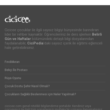
Cicicee çocuklar ile ilgili sayısız bilgiyi bünyesinde barındıran
lider bir rehber kaynaktır. Öğrencileriniz ile ders işlerken
Belirli
Gün ve Haftalar
bölümündeki detaylı bilgi dosyalarından
faydalanabilir,
CiciPedia
’daki sayısız içerik ile eğitimi eğlenceli
hale getirebilirsiniz.
Fındıkkıran
Bekçi İle Postacı
Rüya Oyunu
Çocuk Dostu Şehir Nasıl Olmalı?
Çocukların Sağlıklı Beslenmesi için Neler Yapılmalı?
cicicee.com genel nitelikli bilgilendirme portalıdır. Kendiniz veya
çocugunuz ile ilgili tüm sorunlarınızı mutlaka bir uzmana danışmalısınız.