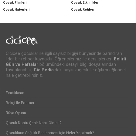
Çocuk Filmleri
Çocuk Etkinlikleri
Çocuk Haberleri
Çocuk Rehberi
Cicicee çocuklar ile ilgili sayısız bilgiyi bünyesinde barındıran
lider bir rehber kaynaktır. Öğrencileriniz ile ders işlerken
Belirli
Gün ve Haftalar
bölümündeki detaylı bilgi dosyalarından
faydalanabilir,
CiciPedia
’daki sayısız içerik ile eğitimi eğlenceli
hale getirebilirsiniz.
Fındıkkıran
Bekçi İle Postacı
Rüya Oyunu
Çocuk Dostu Şehir Nasıl Olmalı?
Çocukların Sağlıklı Beslenmesi için Neler Yapılmalı?