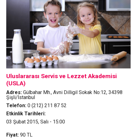
Uluslararası Servis ve Lezzet Akademisi
(USLA)
Adres:
Gülbahar Mh., Avni Dilligil Sokak No:12, 34398
Şişli/İstanbul
Telefon:
0 (212) 211 87 52
Etkinlik Tarihleri:
03 Şubat 2015, Salı - 15:00
Fiyat:
90
TL