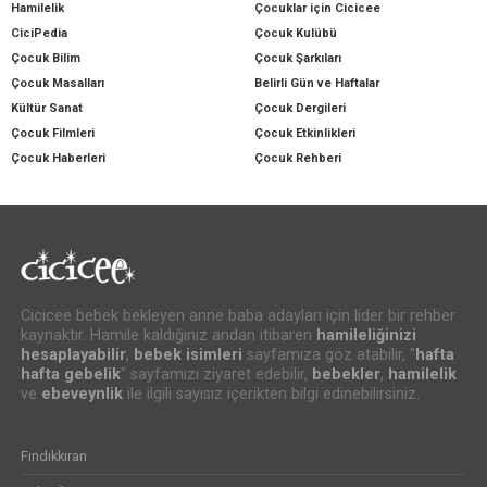
Hamilelik
Çocuklar için Cicicee
CiciPedia
Çocuk Kulübü
Çocuk Bilim
Çocuk Şarkıları
Çocuk Masalları
Belirli Gün ve Haftalar
Kültür Sanat
Çocuk Dergileri
Çocuk Filmleri
Çocuk Etkinlikleri
Çocuk Haberleri
Çocuk Rehberi
Cicicee bebek bekleyen anne baba adayları için lider bir rehber
kaynaktır. Hamile kaldığınız andan itibaren
hamileliğinizi
hesaplayabilir
,
bebek isimleri
sayfamıza göz atabilir, "
hafta
hafta gebelik
" sayfamızı ziyaret edebilir,
bebekler
,
hamilelik
ve
ebeveynlik
ile ilgili sayısız içerikten bilgi edinebilirsiniz.
Fındıkkıran