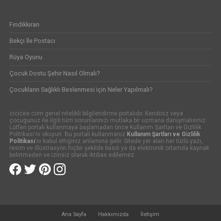
Fındıkkıran
Bekçi İle Postacı
Rüya Oyunu
Çocuk Dostu Şehir Nasıl Olmalı?
Çocukların Sağlıklı Beslenmesi için Neler Yapılmalı?
cicicee.com genel nitelikli bilgilendirme portalıdır. Kendiniz veya
çocugunuz ile ilgili tüm sorunlarınızı mutlaka bir uzmana danışmalısınız.
Lütfen portalı kullanmaya başlamadan önce Kullanım Şartları ve Gizlilik
Politikası'nı okuyun. Bu portalı kullanmanız
Kullanım Şartları ve Gizlilik
Politikası
'nı kabul ettiğiniz anlamına gelir. Sitede yer alan her türlü yazı,
resim ve illüstrasyon hiçbir şekilde basılı ya da elektronik ortamda kaynak
belirtmeden ve izinsiz olarak iktibas edilemez.
Ana Sayfa
Hakkımızda
İletişim