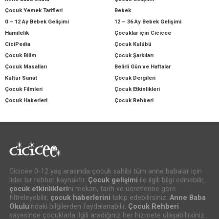
Çocuk Yemek Tarifleri
Bebek
0 – 12 Ay Bebek Gelişimi
12 – 36 Ay Bebek Gelişimi
Hamilelik
Çocuklar için Cicicee
CiciPedia
Çocuk Kulübü
Çocuk Bilim
Çocuk Şarkıları
Çocuk Masalları
Belirli Gün ve Haftalar
Kültür Sanat
Çocuk Dergileri
Çocuk Filmleri
Çocuk Etkinlikleri
Çocuk Haberleri
Çocuk Rehberi
Cicicee 0-12 yaş arasında çocuk sahibi tüm anne babalar için
lider bir rehber kaynaktır.
Çocuk gelişimi
ile ilgili bilgi edinebilir,
çocuk etkinlikleri
ni mekan, tarih ve ücretlerine göre
filtreleyebilir,
çocuk haberlerini
takip edebilirsiniz.
Anne Baba
Okulu
’ndaki bilgilerden faydalanabilir,
Çocuk Rehberi
sayesinde çocuklarla ilgili aradığınız her hizmete ulaşabilirsiniz.